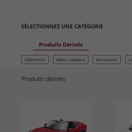
SÉLECTIONNEZ UNE CATÉGORIE
Sélectionnez votre voiture
Produits Dérivés
Choisissez la manière d’enter les données de votre véh
Retour
Vêtements
Idées Cadeaux
Miniatures
L
Plaque d’immatriculation ou code
Grande Panda
Topolino
Produits dérivés
Vous ne connaissez pas la plaque d’immatricu
500X
Panda
G
Note d’information relative aux données personnelles
Freemont
Qubo