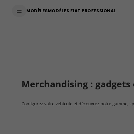
SkiptoContentText
MODÈLES
MODÈLES FIAT PROFESSIONAL
SkiptoNavigationText
Merchandising : gadgets et
Configurez votre véhicule et découvrez notre gamme, sp