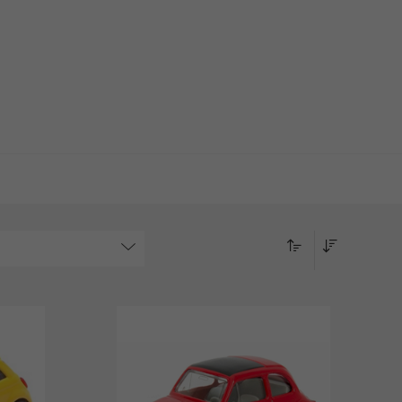
bles!
CHERCHER
500
500L
Tipo 5 porte
Tipo SW
onnées du véhicule
CONFIRMER