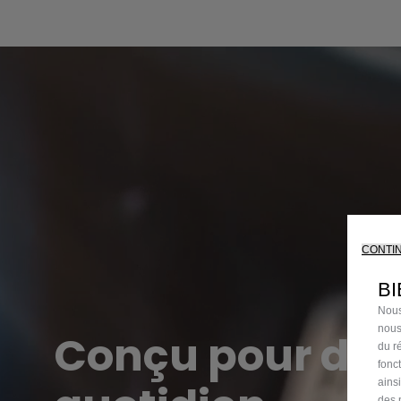
CONTI
BI
Nous
nous
Conçu pour des
du ré
fonc
ains
des 