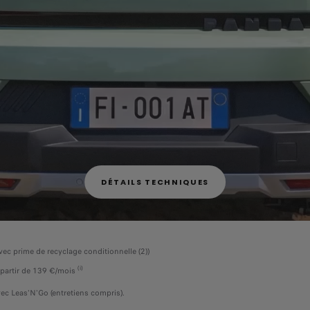
DÉTAILS TECHNIQUES
vec prime de recyclage conditionnelle (2))
(i)
 partir de 139 €/mois
​
ec Leas'N'Go (entretiens compris).