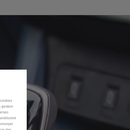
 cookies
a gestion
verses
 améliorent
r envoyer
 par des