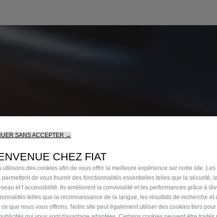
NUER SANS ACCEPTER →
ENVENUE CHEZ FIAT
 utilisons des cookies afin de vous offrir la meilleure expérience sur notre site. Les
 permettent de vous fournir des fonctionnalités essentielles telles que la sécurité, l
 performances au
seau et l’accessibilité. Ils améliorent la convivialité et les performances grâce à di
tionnalités telles que la reconnaissance de la langue, les résultats de recherche et
i ce que nous vous offrons. Notre site peut également utiliser des cookies tiers pou
publicités qui vous sont davantage adaptées. Certains cookies peuvent être traités