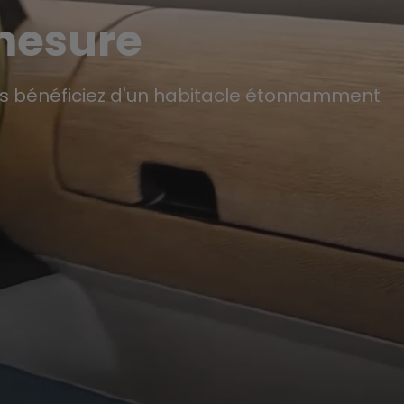
mesure
us bénéficiez d'un habitacle étonnamment