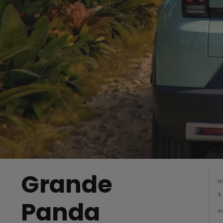
Grande
(a
​À
Panda
av