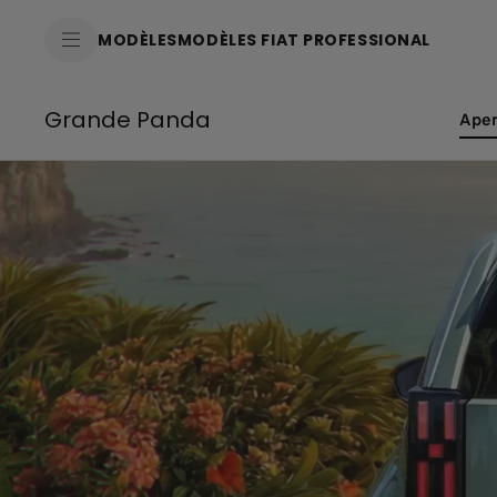
SkiptoContentText
MODÈLES
MODÈLES FIAT PROFESSIONAL
SkiptoNavigationText
Grande Panda
Ape
(acti