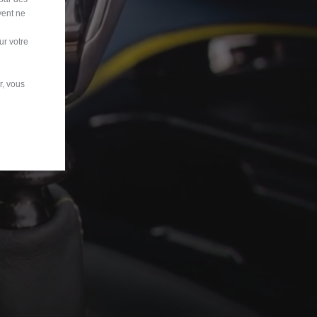
vent ne
ur votre
r, vous