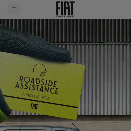
SkiptoContentText
SkiptoNavigationText