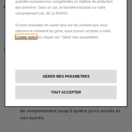
ATELIER MOBILE
autorités européennes compétentes en matière de protection
des données. Dans ce cas, le transfert est basé sur votre
Si votre véhicule utilitaire tombe en panne, un de
consentement (art. 49.1a RGPD).
nos experts se rendra sur place pour vous aider à
repartir rapidement.
Si vous souhaitez en savoir plus sur les cookies que nous
utilisons et comment les gérer, vous pouvez accéder à notre
Cookie policy
ou cliquer sur ' Gérer mes paramètres'.
REMORQUAGE
Si votre véhicule utilitaire est immobilisé, nous
organiserons son remorquage vers le point de
vente ou l’atelier agréé le plus proche.
GERER MES PARAMETRES
VÉHICULE DE REMPLACEMENT
TOUT ACCEPTER
En cas de panne, nous vous fournirons un véhicule
de remplacement jusqu'à quatre jours ouvrés et
non ouvrés.