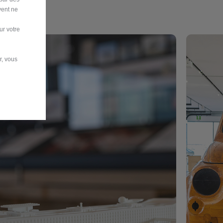
vent ne
ur votre
r, vous