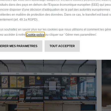
s situés dans des pays en dehors de l'Espace économique européen (EEE) qui peu
encore disposer d'une décision d'adéquation de la part des autorités européennes
étentes en matière de protection des données. Dans ce cas, le transfert est basé s
entement (art. 49.1a RGPD).
ous souhaitez en savoir plus sur les cookies que nous utilisons et comment les gére
Cookie policy
ez accéder à notre
ou cliquer sur ' Gérer mes paramètres'.
GERER MES PARAMETRES
TOUT ACCEPTER