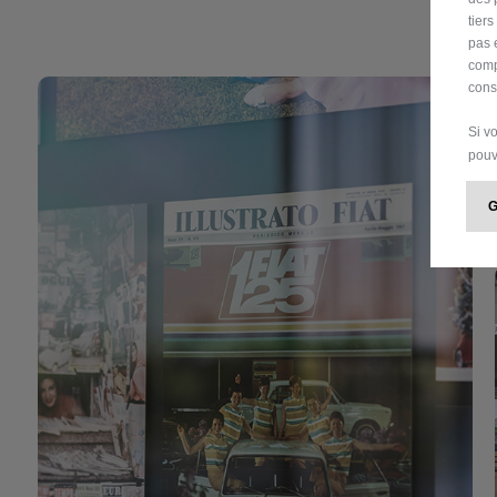
tier
pas 
comp
cons
Si v
pouv