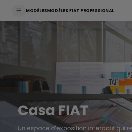
SkiptoContentText
MODÈLES
MODÈLES FIAT PROFESSIONAL
SkiptoNavigationText
Casa FIAT
Un espace d'exposition interactif qui re