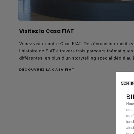
Visitez la Casa FIAT
Venez visiter notre Casa FIAT. Des écrans interactifs 
l'histoire de FIAT à travers trois parcours thématiqu
différentes, en plus d'un storytelling spécial dédié au 
DÉCOUVREZ LA CASA FIAT
CONTI
BI
Nous
nous
du ré
fonc
ains
des 