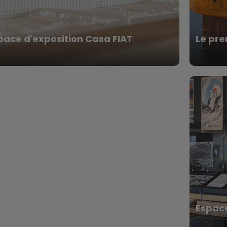
pace d'exposition Casa FIAT
Le pr
Espace