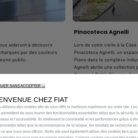
Pinacoteca Agnelli
vous aideront à découvrir
Lors de votre visite à la Casa
es marqués par des couleurs
Pinacoteca Agnelli, un espace
jeune public.
Piano dans le complexe indust
Agnelli abrite une collection
Canova à Pablo Picasso, des 
pionniers et des installations
NUER SANS ACCEPTER →
DÉCOUVREZ LA PINACOTECA 
ENVENUE CHEZ FIAT
 utilisons des cookies afin de vous offrir la meilleure expérience sur notre site. Les
 permettent de vous fournir des fonctionnalités essentielles telles que la sécurité, l
seau et l’accessibilité. Ils améliorent la convivialité et les performances grâce à di
tionnalités telles que la reconnaissance de la langue, les résultats de recherche et
i ce que nous vous offrons. Notre site peut également utiliser des cookies tiers pou
publicités qui vous sont davantage adaptées. Certains cookies peuvent être traités