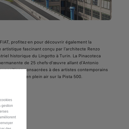
 FIAT, profitez-en pour découvrir également la
 artistique fascinant conçu par l'architecte Renzo
riel historique du Lingotto à Turin. La Pinacoteca
 permanente de 25 chefs-d'œuvre allant d'Antonio
expositions consacrées à des artistes contemporains
 multimédias en plein air sur la Pista 500.
AGNELLI
 cookies
a gestion
verses
 améliorent
r envoyer
 par des