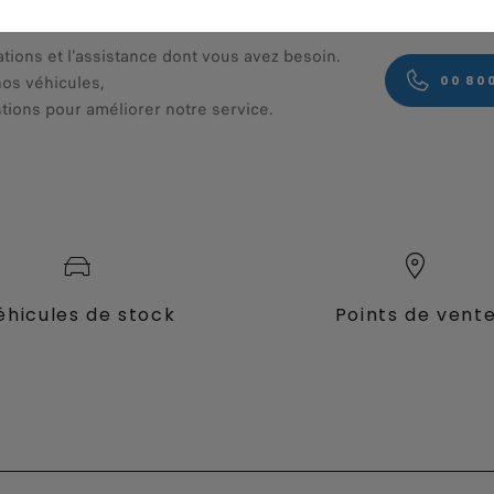
R VOUS AIDER
ations et l'assistance dont vous avez besoin.
nos véhicules,
00 80
tions pour améliorer notre service.
éhicules de stock
Points de vent
fessional