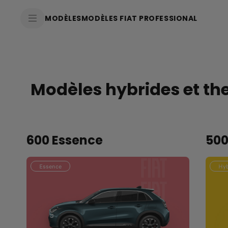
SkiptoContentText
MODÈLES
MODÈLES FIAT PROFESSIONAL
SkiptoNavigationText
Modèles hybrides et t
600 Essence
500
Essence
Hyb