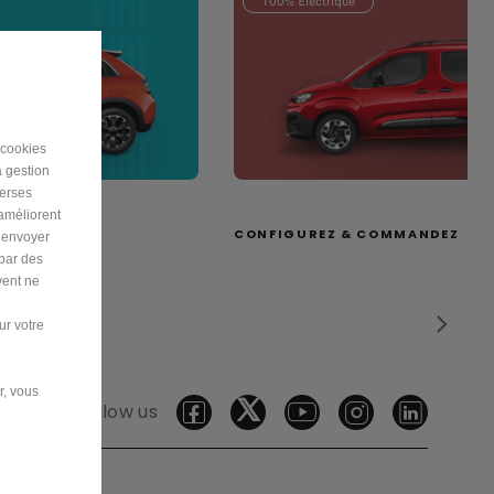
100% Électrique
 cookies
a gestion
verses
 améliorent
MMANDEZ
CONFIGUREZ & COMMANDEZ
r envoyer
 par des
vent ne
ur votre
r, vous
Follow us