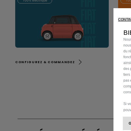
100% électrique
100
CONTI
BI
Nous
nous
du ré
fonc
CONFIGUREZ & COMMANDEZ
CONF
ains
des 
tier
pas 
comp
cons
Si v
pouv