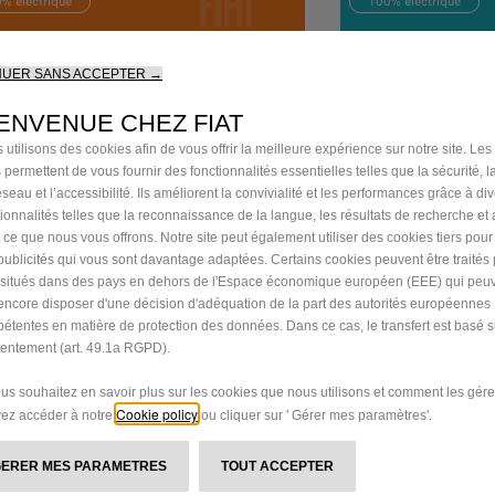
% électrique
100% électrique
NUER SANS ACCEPTER →
ENVENUE CHEZ FIAT
 utilisons des cookies afin de vous offrir la meilleure expérience sur notre site. Les
 permettent de vous fournir des fonctionnalités essentielles telles que la sécurité, l
seau et l’accessibilité. Ils améliorent la convivialité et les performances grâce à di
tionnalités telles que la reconnaissance de la langue, les résultats de recherche et
IGUREZ & COMMANDEZ
CONFIGUREZ & CO
i ce que nous vous offrons. Notre site peut également utiliser des cookies tiers pou
publicités qui vous sont davantage adaptées. Certains cookies peuvent être traités
s situés dans des pays en dehors de l'Espace économique européen (EEE) qui peu
encore disposer d'une décision d'adéquation de la part des autorités européennes
étentes en matière de protection des données. Dans ce cas, le transfert est basé s
entement (art. 49.1a RGPD).
ous souhaitez en savoir plus sur les cookies que nous utilisons et comment les gére
Cookie policy
ez accéder à notre
ou cliquer sur ' Gérer mes paramètres'.
GERER MES PARAMETRES
TOUT ACCEPTER