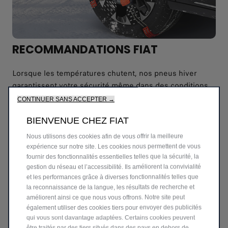
RECOMMANDATIONS FIAT
Lorsque les températures chutent, nos pneus hiver
garantissent votre sécurité même dans des conditions
météorologiques extrêmes. Leur bande de roulement
CONTINUER SANS ACCEPTER →
aide à expulser l'eau, offrant une bonne résistance à
BIENVENUE CHEZ FIAT
l'aquaplaning et une excellente traction. En cas de neige
ou de verglas, ils réduisent considérablement les
Nous utilisons des cookies afin de vous offrir la meilleure
distances de freinage. Au Grand-Duché et dans
expérience sur notre site. Les cookies nous permettent de vous
fournir des fonctionnalités essentielles telles que la sécurité, la
certaines régions de France, les pneus hiver sont
gestion du réseau et l’accessibilité. Ils améliorent la convivialité
obligatoires.
et les performances grâce à diverses fonctionnalités telles que
la reconnaissance de la langue, les résultats de recherche et
améliorent ainsi ce que nous vous offrons. Notre site peut
Conseils Fiat :
également utiliser des cookies tiers pour envoyer des publicités
qui vous sont davantage adaptées. Certains cookies peuvent
Contrairement à ce que l'on peut entendre, le
être traités par des tiers situés dans des pays en dehors de