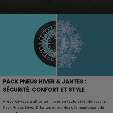
PNEUS FIAT
Nous sélectionnons nos pneus auprès de
fabricants internationaux dont l'expertise est
reconnue. Rigoureusement testés pour leur
fiabilité et leur compatibilité avec votre Fiat,
ces pneus offrent des qualités techniques
remarquables et des garanties de sécurité.
Demandez conseil à votre spécialiste Fiat pour
connaître l'option la plus adaptée à votre
véhicule, votre style de conduite et votre
PACK PNEUS HIVER & JANTES :
budget.
SÉCURITÉ, CONFORT ET STYLE
Préparez-vous à affronter l’hiver en toute sérénité avec le
Pack Pneus Hiver & Jantes et profitez dès maintenant de