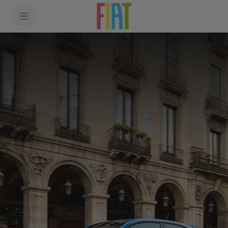
SkiptoContentText
SkiptoNavigationText