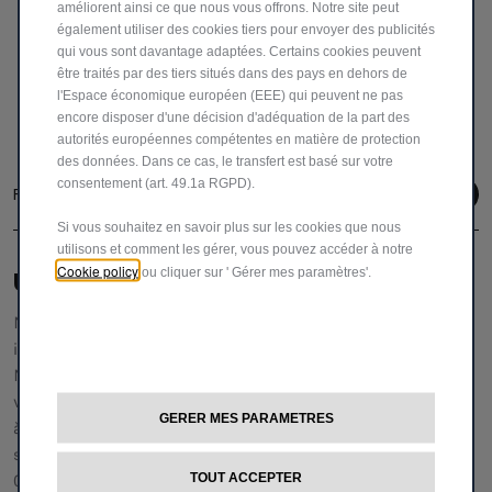
améliorent ainsi ce que nous vous offrons. Notre site peut
également utiliser des cookies tiers pour envoyer des publicités
Suivant
qui vous sont davantage adaptées. Certains cookies peuvent
être traités par des tiers situés dans des pays en dehors de
l'Espace économique européen (EEE) qui peuvent ne pas
encore disposer d'une décision d'adéquation de la part des
autorités européennes compétentes en matière de protection
des données. Dans ce cas, le transfert est basé sur votre
consentement (art. 49.1a RGPD).
Follow us
Si vous souhaitez en savoir plus sur les cookies que nous
utilisons et comment les gérer, vous pouvez accéder à notre
Cookie policy
ou cliquer sur ' Gérer mes paramètres'.
UNE ÉQUIPE DÉDIÉE POUR VOUS AIDER
Notre service clientèle vous fournira toutes les
informations et l'assistance dont vous avez besoin.
N'hésitez pas à demander des détails spécifiques sur nos
véhicules,
GERER MES PARAMETRES
à nous faire part de vos réclamations ou de vos
suggestions pour améliorer notre service.
TOUT ACCEPTER
00 800 342 800 00