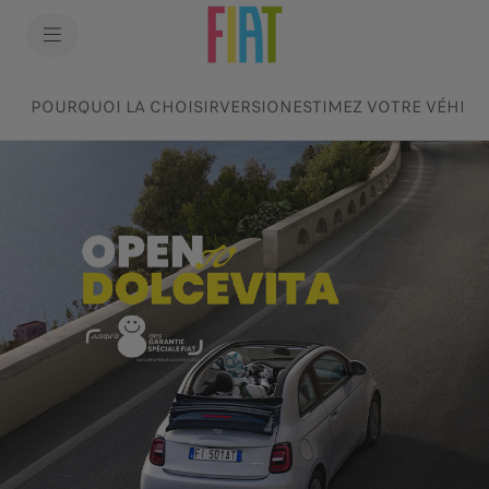
SkiptoContentText
SkiptoNavigationText
POURQUOI LA CHOISIR
VERSION
ESTIMEZ VOTRE VÉHICULE