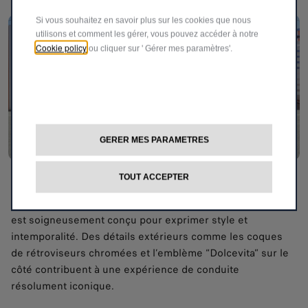
Si vous souhaitez en savoir plus sur les cookies que nous
utilisons et comment les gérer, vous pouvez accéder à notre
Cookie policy
ou cliquer sur ' Gérer mes paramètres'.
GERER MES PARAMETRES
Une icône, sublimée dans les moindres détails
TOUT ACCEPTER
Un hommage à l’élégance italienne, où chaque élément
est soigneusement conçu pour exprimer style et
intemporalité. Des détails extérieurs comme les coques
de rétroviseurs chromées et l’emblème “Dolcevita” sur le
côté contribuent à une expérience de conduite
résolument iconique.