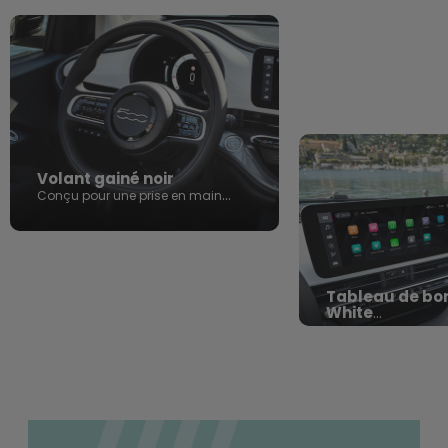
Volant gainé noir
Conçu pour une prise en main
assurée et une expérience de
conduite intuitive.
Tableau de bor
White
Une signature iconi
résolument contem