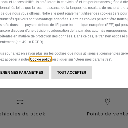
seau et l’accessibilité. Ils améliorent la convivialité et les performances grâce à di
tionnalités telles que la reconnaissance de la langue, les résultats de recherche et
i ce que nous vous offrons. Notre site peut également utiliser des cookies tiers pou
publicités qui vous sont davantage adaptées. Certains cookies peuvent être traités
s situés dans des pays en dehors de l'Espace économique européen (EEE) qui peu
encore disposer d'une décision d'adéquation de la part des autorités européennes
R VOUS AIDER
étentes en matière de protection des données. Dans ce cas, le transfert est basé s
entement (art. 49.1a RGPD).
ations et l'assistance dont vous avez besoin.
nos véhicules,
00 80
ous souhaitez en savoir plus sur les cookies que nous utilisons et comment les gére
Cookie policy
ez accéder à notre
ou cliquer sur ' Gérer mes paramètres'.
tions pour améliorer notre service.
GERER MES PARAMETRES
TOUT ACCEPTER
éhicules de stock
Points de vent