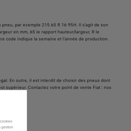
n pneu, par exemple 215 65 R 16 95H. Il s'agit de son
rgeur en mm, 65 le rapport hauteur/largeur, R le
utre code indique la semaine et l'année de production.
l. En outre, il est interdit de choisir des pneus dont
est supérieur. Contactez votre point de vente Fiat : nos
 cookies
a gestion