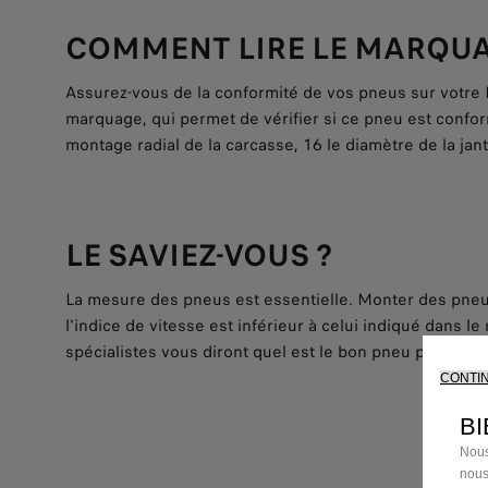
COMMENT LIRE LE MARQUA
Assurez-vous de la conformité de vos pneus sur votre Fi
marquage, qui permet de vérifier si ce pneu est confor
montage radial de la carcasse, 16 le diamètre de la jan
LE SAVIEZ-VOUS ?
La mesure des pneus est essentielle. Monter des pneus d
l'indice de vitesse est inférieur à celui indiqué dans l
spécialistes vous diront quel est le bon pneu pour votr
CONTI
BI
Nous
nous