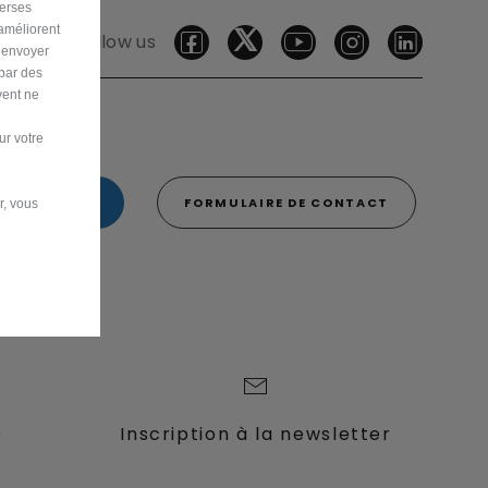
verses
 améliorent
Follow us
r envoyer
 par des
vent ne
ur votre
0 342 800 00
FORMULAIRE DE CONTACT
r, vous
e
Inscription à la newsletter