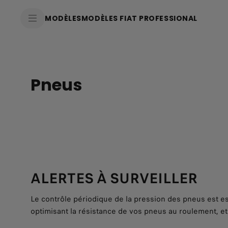
SkiptoContentText
MODÈLES
MODÈLES FIAT PROFESSIONAL
SkiptoNavigationText
Pneus
ALERTES À SURVEILLER
Le contrôle périodique de la pression des pneus est es
optimisant la résistance de vos pneus au roulement, e