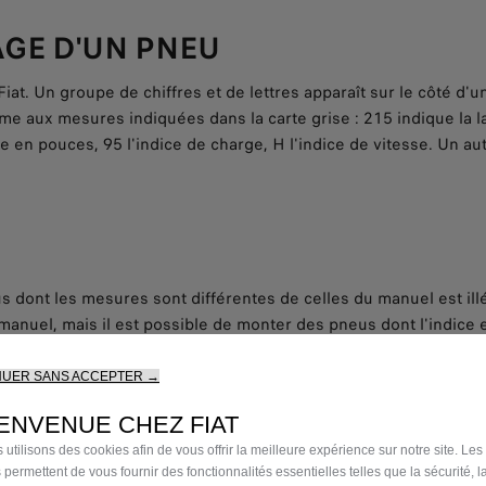
GE D'UN PNEU
at. Un groupe de chiffres et de lettres apparaît sur le côté d'u
me aux mesures indiquées dans la carte grise : 215 indique la la
te en pouces, 95 l'indice de charge, H l'indice de vitesse. Un a
ont les mesures sont différentes de celles du manuel est illéga
e manuel, mais il est possible de monter des pneus dont l'indice 
e voiture.
NUER SANS ACCEPTER →
ENVENUE CHEZ FIAT
 utilisons des cookies afin de vous offrir la meilleure expérience sur notre site. Les
 permettent de vous fournir des fonctionnalités essentielles telles que la sécurité, l