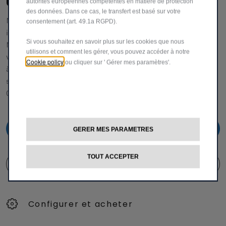
UNE ÉQUIPE DÉDIÉE POUR VOUS AIDER
autorités européennes compétentes en matière de protection
des données. Dans ce cas, le transfert est basé sur votre
Notre service clientèle vous fournira toutes les
consentement (art. 49.1a RGPD).
informations et l'assistance dont vous avez besoin.
Si vous souhaitez en savoir plus sur les cookies que nous
N'hésitez pas à demander des détails spécifiques sur nos
utilisons et comment les gérer, vous pouvez accéder à notre
véhicules,
Cookie policy
ou cliquer sur ' Gérer mes paramètres'.
à nous faire part de vos réclamations ou de vos
suggestions pour améliorer notre service.
00 800 342 800 00
00 800 342 800 00
GERER MES PARAMETRES
TOUT ACCEPTER
FORMULAIRE DE CONTACT
Configurer et acheter