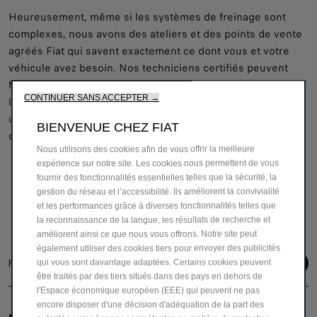
Heureusement, même si les systèmes de freinage sont
complexes, nous avons des ateliers et des points de vente
agréés Fiat qui savent exactement ce dont vous et votre
véhicule avez besoin. Nos techniciens certifiés peuvent
facilement identifier les problèmes qui peuvent survenir
CONTINUER SANS ACCEPTER →
lorsque les plaquettes de frein ou les freins sont vieux et
usés, ou lorsque le système ne fonctionne pas
BIENVENUE CHEZ FIAT
correctement.
Nous utilisons des cookies afin de vous offrir la meilleure
expérience sur notre site. Les cookies nous permettent de vous
fournir des fonctionnalités essentielles telles que la sécurité, la
gestion du réseau et l’accessibilité. Ils améliorent la convivialité
et les performances grâce à diverses fonctionnalités telles que
la reconnaissance de la langue, les résultats de recherche et
améliorent ainsi ce que nous vous offrons. Notre site peut
également utiliser des cookies tiers pour envoyer des publicités
Follow us
qui vous sont davantage adaptées. Certains cookies peuvent
être traités par des tiers situés dans des pays en dehors de
l'Espace économique européen (EEE) qui peuvent ne pas
encore disposer d'une décision d'adéquation de la part des