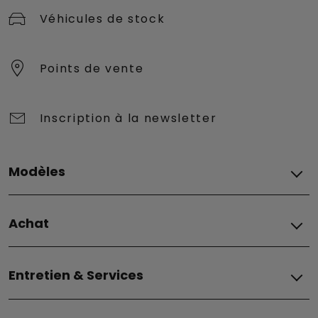
Véhicules de stock
Points de vente
Inscription à la newsletter
Modèles
Tous Les modèles
Achat
Grizzly
Grizzly Fastback
ACHAT & FINANCEMENT
Grande Panda Essence
Entretien & Services
Financement
Grande Panda Hybrid
Promotions
Grande Panda Électrique
Entretien et Assistance
Voitures d'occasion
500e