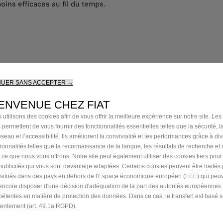
oins efficaces au fil du temps.
NUER SANS ACCEPTER →
R VOUS AIDER
ENVENUE CHEZ FIAT
 utilisons des cookies afin de vous offrir la meilleure expérience sur notre site. Les
ations et l'assistance dont vous avez besoin.
 permettent de vous fournir des fonctionnalités essentielles telles que la sécurité, l
nos véhicules,
00 80
seau et l’accessibilité. Ils améliorent la convivialité et les performances grâce à di
tions pour améliorer notre service.
tionnalités telles que la reconnaissance de la langue, les résultats de recherche et
i ce que nous vous offrons. Notre site peut également utiliser des cookies tiers pou
publicités qui vous sont davantage adaptées. Certains cookies peuvent être traités
s situés dans des pays en dehors de l'Espace économique européen (EEE) qui peu
encore disposer d'une décision d'adéquation de la part des autorités européennes
étentes en matière de protection des données. Dans ce cas, le transfert est basé s
entement (art. 49.1a RGPD).