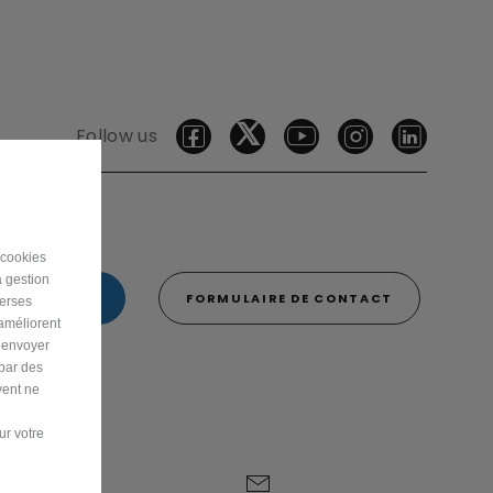
Follow us
 cookies
a gestion
0 342 800 00
FORMULAIRE DE CONTACT
verses
 améliorent
r envoyer
 par des
vent ne
ur votre