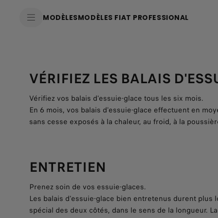
SkiptoContentText
MODÈLES
MODÈLES FIAT PROFESSIONAL
SkiptoNavigationText
VÉRIFIEZ LES BALAIS D'ESS
Vérifiez vos balais d'essuie-glace tous les six mois.
En 6 mois, vos balais d'essuie-glace effectuent en moy
sans cesse exposés à la chaleur, au froid, à la poussièr
ENTRETIEN
Prenez soin de vos essuie-glaces.
Les balais d'essuie-glace bien entretenus durent plus
spécial des deux côtés, dans le sens de la longueur. L