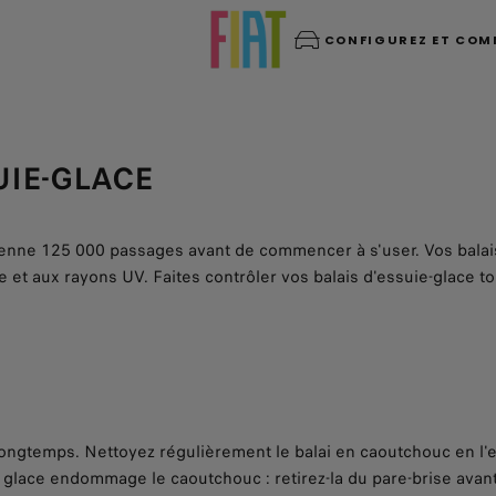
CONFIGUREZ ET CO
UIE-GLACE
enne 125 000 passages avant de commencer à s'user. Vos balais d
e et aux rayons UV. Faites contrôler vos balais d'essuie-glace t
 longtemps. Nettoyez régulièrement le balai en caoutchouc en l'
a glace endommage le caoutchouc : retirez-la du pare-brise avan