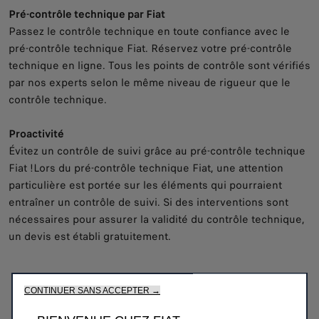
Pré-contrôle technique par Fiat
Passez le contrôle technique en toute confiance avec le
pré-contrôle technique Fiat. Réservez votre pré-contrôle
technique en ligne. Tous les points de contrôle sont vérifiés
par nos experts selon le même niveau de rigueur que le
contrôle technique.
Proactivité
Évitez un contrôle de suivi grâce au pré-contrôle technique
Fiat !Lors du pré-contrôle technique Fiat, une attention
particulière est portée sur les éléments qui pourraient
entraîner un contrôle de suivi. Si des interventions sont
nécessaires pour assurer la validité du contrôle technique,
un devis est établi gratuitement.
CONTINUER SANS ACCEPTER →