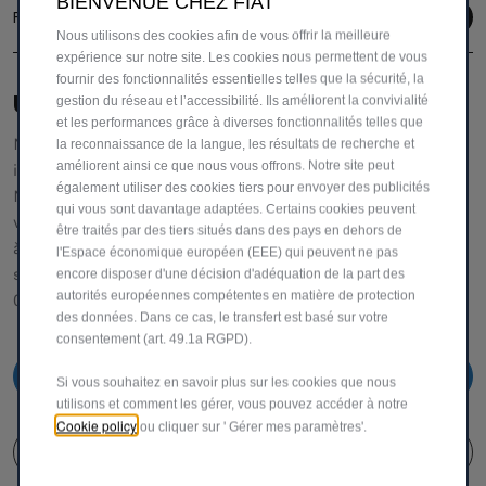
BIENVENUE CHEZ FIAT
Follow us
Nous utilisons des cookies afin de vous offrir la meilleure
expérience sur notre site. Les cookies nous permettent de vous
fournir des fonctionnalités essentielles telles que la sécurité, la
UNE ÉQUIPE DÉDIÉE POUR VOUS AIDER
gestion du réseau et l’accessibilité. Ils améliorent la convivialité
et les performances grâce à diverses fonctionnalités telles que
Notre service clientèle vous fournira toutes les
la reconnaissance de la langue, les résultats de recherche et
améliorent ainsi ce que nous vous offrons. Notre site peut
informations et l'assistance dont vous avez besoin.
également utiliser des cookies tiers pour envoyer des publicités
N'hésitez pas à demander des détails spécifiques sur nos
qui vous sont davantage adaptées. Certains cookies peuvent
véhicules,
être traités par des tiers situés dans des pays en dehors de
à nous faire part de vos réclamations ou de vos
l'Espace économique européen (EEE) qui peuvent ne pas
suggestions pour améliorer notre service.
encore disposer d'une décision d'adéquation de la part des
autorités européennes compétentes en matière de protection
00 800 342 800 00
des données. Dans ce cas, le transfert est basé sur votre
consentement (art. 49.1a RGPD).
00 800 342 800 00
Si vous souhaitez en savoir plus sur les cookies que nous
utilisons et comment les gérer, vous pouvez accéder à notre
Cookie policy
ou cliquer sur ' Gérer mes paramètres'.
FORMULAIRE DE CONTACT