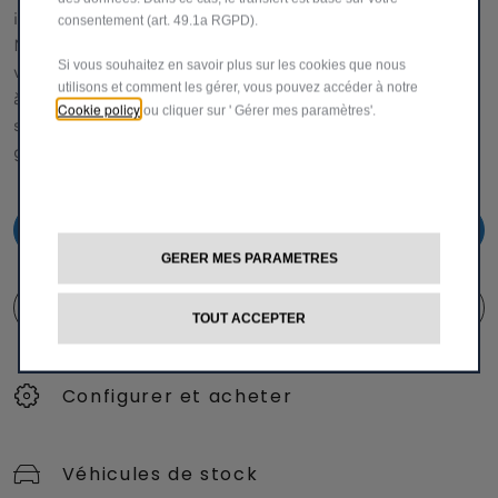
informations et l'assistance dont vous avez besoin.
consentement (art. 49.1a RGPD).
N'hésitez pas à demander des détails spécifiques sur nos
Si vous souhaitez en savoir plus sur les cookies que nous
véhicules,
utilisons et comment les gérer, vous pouvez accéder à notre
à nous faire part de vos réclamations ou de vos
Cookie policy
ou cliquer sur ' Gérer mes paramètres'.
suggestions pour améliorer notre service.0800 28 111 (via
gsm)
0800 28 111
GERER MES PARAMETRES
FORMULAIRE DE CONTACT
TOUT ACCEPTER
Configurer et acheter
Véhicules de stock