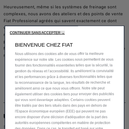
Heureusement, même si les systèmes de freinage sont
complexes, nous avons des ateliers et des points de vente
Fiat Professional agréés qui savent exactement ce dont
vous et votre véhicule utilitaire avez besoin. Nos
CONTINUER SANS ACCEPTER →
mécaniciens certifiés peuvent facilement identifier les
problèmes qui peuvent survenir lorsque les plaquettes de
BIENVENUE CHEZ FIAT
frein ou les freins sont vieux et usés, ou lorsque le système
Nous utilisons des cookies afin de vous offrir la meilleure
ne fonctionne pas correctement.
expérience sur notre site. Les cookies nous permettent de vous
fournir des fonctionnalités essentielles telles que la sécurité, la
gestion du réseau et l’accessibilité. Ils améliorent la convivialité
et les performances grâce à diverses fonctionnalités telles que
la reconnaissance de la langue, les résultats de recherche et
améliorent ainsi ce que nous vous offrons. Notre site peut
également utiliser des cookies tiers pour envoyer des publicités
qui vous sont davantage adaptées. Certains cookies peuvent
être traités par des tiers situés dans des pays en dehors de
l'Espace économique européen (EEE) qui peuvent ne pas
UNE ÉQUIPE DÉDIÉE POUR VOUS AIDER
encore disposer d'une décision d'adéquation de la part des
autorités européennes compétentes en matière de protection
Notre service clientèle vous fournira toutes les
des données. Dans ce cas, le transfert est basé sur votre