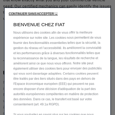
that know exactly what you and your commercial vehicle
need. Our certified mechanics can easily identify the issues
that can arise from old and worn brake pads or brakes, or
CONTINUER SANS ACCEPTER →
when the system isn't functioning properly.
BIENVENUE CHEZ FIAT
Nous utilisons des cookies afin de vous offrir la meilleure
expérience sur notre site. Les cookies nous permettent de vous
fournir des fonctionnalités essentielles telles que la sécurité, la
gestion du réseau et l’accessibilité. Ils améliorent la convivialité
et les performances grâce à diverses fonctionnalités telles que
la reconnaissance de la langue, les résultats de recherche et
améliorent ainsi ce que nous vous offrons. Notre site peut
également utiliser des cookies tiers pour envoyer des publicités
UNE ÉQUIPE DÉDIÉE POUR VOUS AIDER
qui vous sont davantage adaptées. Certains cookies peuvent
être traités par des tiers situés dans des pays en dehors de
Notre service clientèle vous fournira toutes les
l'Espace économique européen (EEE) qui peuvent ne pas
informations et l'assistance dont vous avez besoin.
encore disposer d'une décision d'adéquation de la part des
N'hésitez pas à demander des détails spécifiques sur nos
autorités européennes compétentes en matière de protection
des données. Dans ce cas, le transfert est basé sur votre
véhicules,
consentement (art. 49.1a RGPD).
à nous faire part de vos réclamations ou de vos
suggestions pour améliorer notre service.0800 28 111 (via
Si vous souhaitez en savoir plus sur les cookies que nous