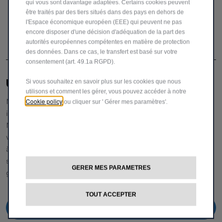
qui vous sont davantage adaptées. Certains cookies peuvent
être traités par des tiers situés dans des pays en dehors de
l'Espace économique européen (EEE) qui peuvent ne pas
encore disposer d'une décision d'adéquation de la part des
autorités européennes compétentes en matière de protection
des données. Dans ce cas, le transfert est basé sur votre
consentement (art. 49.1a RGPD).
UNE ÉQUIPE DÉDIÉE POUR VOUS AIDER
Si vous souhaitez en savoir plus sur les cookies que nous
utilisons et comment les gérer, vous pouvez accéder à notre
Notre service clientèle vous fournira toutes les
Cookie policy
ou cliquer sur ' Gérer mes paramètres'.
informations et l'assistance dont vous avez besoin.
N'hésitez pas à demander des détails spécifiques sur nos
véhicules,
à nous faire part de vos réclamations ou de vos
suggestions pour améliorer notre service.0800 28 111 (via
GERER MES PARAMETRES
gsm)
TOUT ACCEPTER
0800 28 111