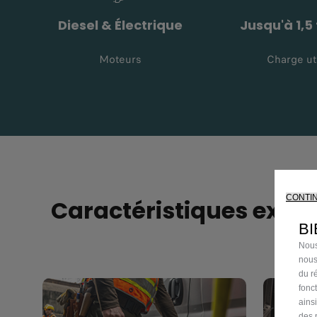
Diesel & Électrique
Jusqu'à 1,5
Moteurs
Charge ut
CONTI
Caractéristiques exclu
BI
Nous
nous
du ré
fonc
ains
des 