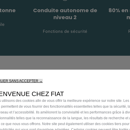
 tonne
Conduite autonome de
80% en
niveau 2
m
ile
Fonctions de sécurité
NUER SANS ACCEPTER →
sives
ENVENUE CHEZ FIAT
 utilisons des cookies afin de vous offrir la meilleure expérience sur notre site. Les
 permettent de vous fournir des fonctionnalités essentielles telles que la sécurité, l
seau et l’accessibilité. Ils améliorent la convivialité et les performances grâce à di
tionnalités telles que la reconnaissance de la langue, les résultats de recherche et
i ce que nous vous offrons. Notre site peut également utiliser des cookies tiers pou
publicités qui vous sont davantage adaptées. Certains cookies peuvent être traités