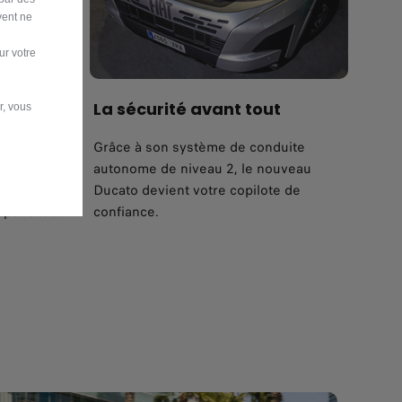
vent ne
ur votre
La sécurité avant tout
r, vous
e
Grâce à son système de conduite
autonome de niveau 2, le nouveau
èrement
Ducato devient votre copilote de
répondre à
confiance.