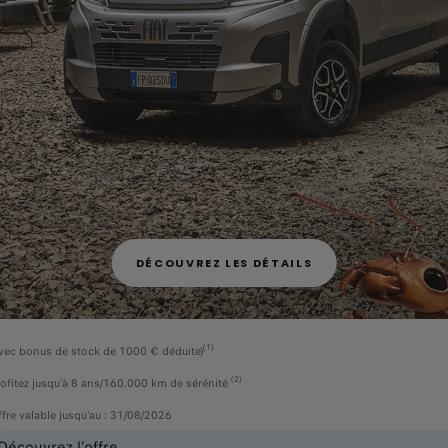
DÉCOUVREZ LES DÉTAILS
(1)
vec bonus de stock de 1000 € déduite)
(2)
ofitez jusqu'à 8 ans/160.000 km de sérénité
fre valable jusqu'au : 31/08/2026
Découvrez l'offre