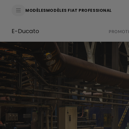
SkiptoContentText
MODÈLES
MODÈLES FIAT PROFESSIONAL
SkiptoNavigationText
E-Ducato
PROMOT