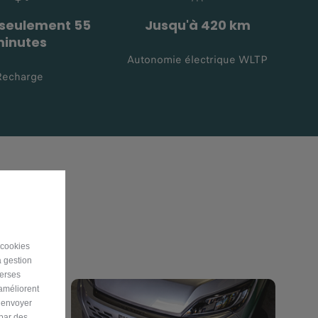
 seulement 55
Jusqu'à 420 km
inutes
Autonomie électrique WLTP
Recharge
 cookies
a gestion
verses
 améliorent
r envoyer
 par des