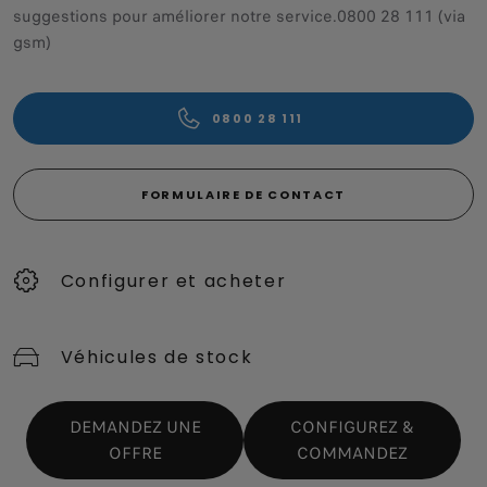
suggestions pour améliorer notre service.0800 28 111 (via
gsm)
0800 28 111
FORMULAIRE DE CONTACT
Configurer et acheter
Véhicules de stock
DEMANDEZ UNE
CONFIGUREZ &
Points de vente
CONFIGUREZ ET
DEMANDEZ UNE
OFFRE
COMMANDEZ
COMMANDEZ
OFFRE