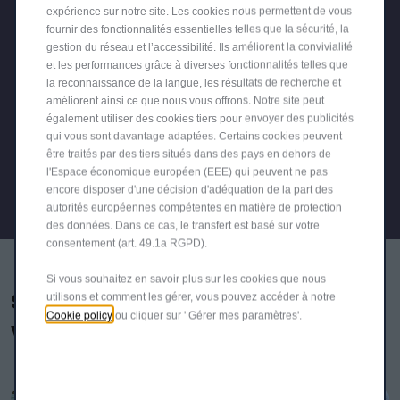
expérience sur notre site. Les cookies nous permettent de vous
fournir des fonctionnalités essentielles telles que la sécurité, la
• Jusqu’à 650 kg de charge utile
gestion du réseau et l’accessibilité. Ils améliorent la convivialité
• Sans portes latérales pour un design allégé
et les performances grâce à diverses fonctionnalités telles que
• Phares EcoLED
la reconnaissance de la langue, les résultats de recherche et
améliorent ainsi ce que nous vous offrons. Notre site peut
également utiliser des cookies tiers pour envoyer des publicités
DEMANDEZ UNE OFFRE
qui vous sont davantage adaptées. Certains cookies peuvent
être traités par des tiers situés dans des pays en dehors de
l'Espace économique européen (EEE) qui peuvent ne pas
CONFIGUREZ ET COMMANDEZ
encore disposer d'une décision d'adéquation de la part des
autorités européennes compétentes en matière de protection
des données. Dans ce cas, le transfert est basé sur votre
consentement (art. 49.1a RGPD).
Si vous souhaitez en savoir plus sur les cookies que nous
Services Connectés : conçus pour
utilisons et comment les gérer, vous pouvez accéder à notre
Cookie policy
ou cliquer sur ' Gérer mes paramètres'.
vous assister