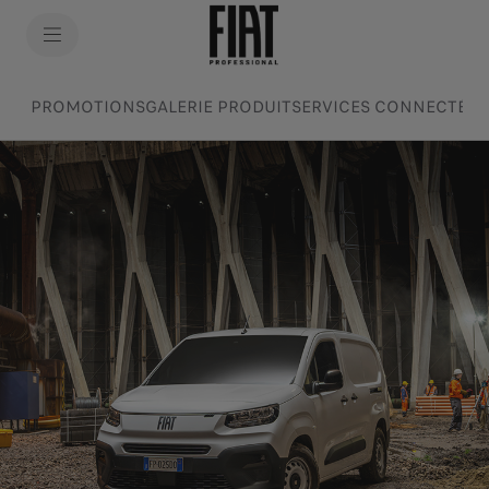
SkiptoContentText
Doblò
SkiptoNavigationText
PROMOTIONS
GALERIE PRODUIT
SERVICES CONNECTÉS