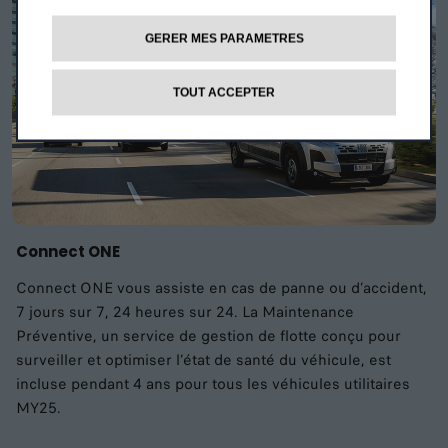
GERER MES PARAMETRES
TOUT ACCEPTER
Connect ONE
Connect ONE vous assiste en cas de panne ou d’accident,
7 jours sur 7, 24 heures sur 24. La Maintenance
Préventive, un service de gestion de flotte conçu pour
surveiller et optimiser l’état de santé du véhicule, est
incluse pendant 4 ans pour tous les véhicules utilitaires
MY25.