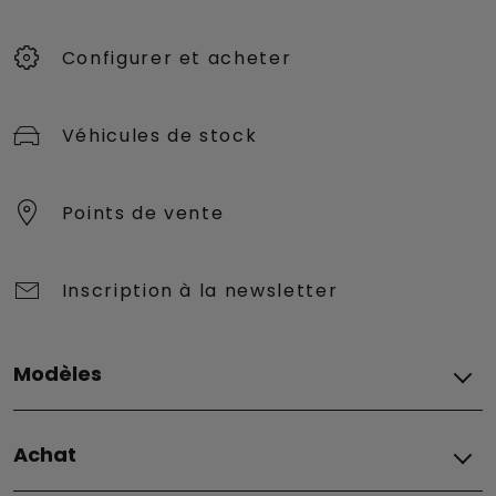
Configurer et acheter
Véhicules de stock
Points de vente
Inscription à la newsletter
Modèles
Tous Les modèles
Achat
Grizzly
Grizzly Fastback