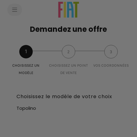
SkiptoContentText
SkiptoNavigationText
Demandez une offre
1
2
3
CHOISISSEZ UN
CHOISISSEZ UN POINT
VOS COORDONNÉES
MODÈLE
DE VENTE
Choisissez le modèle de votre choix
Topolino