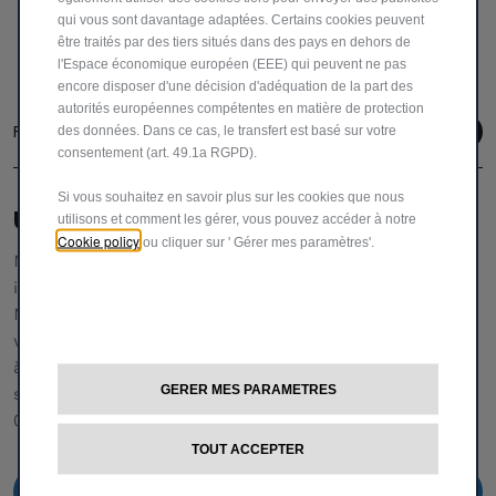
qui vous sont davantage adaptées. Certains cookies peuvent
être traités par des tiers situés dans des pays en dehors de
l'Espace économique européen (EEE) qui peuvent ne pas
encore disposer d'une décision d'adéquation de la part des
autorités européennes compétentes en matière de protection
Follow us
des données. Dans ce cas, le transfert est basé sur votre
consentement (art. 49.1a RGPD).
Si vous souhaitez en savoir plus sur les cookies que nous
UNE ÉQUIPE DÉDIÉE POUR VOUS AIDER
utilisons et comment les gérer, vous pouvez accéder à notre
Cookie policy
ou cliquer sur ' Gérer mes paramètres'.
Notre service clientèle vous fournira toutes les
informations et l'assistance dont vous avez besoin.
N'hésitez pas à demander des détails spécifiques sur nos
véhicules,
à nous faire part de vos réclamations ou de vos
GERER MES PARAMETRES
suggestions pour améliorer notre service.
00 800 342 800 00
TOUT ACCEPTER
00 800 342 800 00