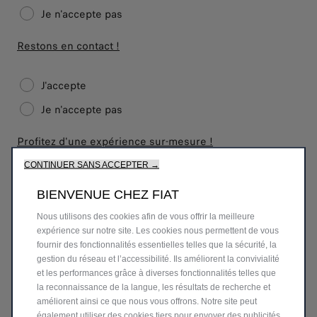
Je n'accepte pas
Restons en contact !
J'accepte
Je n'accepte pas
Profitez d'une expérience sur-mesure !
CONTINUER SANS ACCEPTER →
J'accepte
BIENVENUE CHEZ FIAT
Je n'accepte pas
Nous utilisons des cookies afin de vous offrir la meilleure
expérience sur notre site. Les cookies nous permettent de vous
Rejoignez nos partenaires !
fournir des fonctionnalités essentielles telles que la sécurité, la
gestion du réseau et l’accessibilité. Ils améliorent la convivialité
et les performances grâce à diverses fonctionnalités telles que
la reconnaissance de la langue, les résultats de recherche et
améliorent ainsi ce que nous vous offrons. Notre site peut
Suivant
également utiliser des cookies tiers pour envoyer des publicités