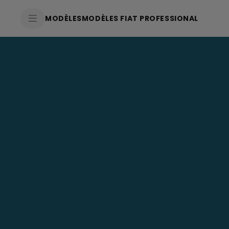
SkiptoContentText
MODÈLES
MODÈLES FIAT PROFESSIONAL
SkiptoNavigationText