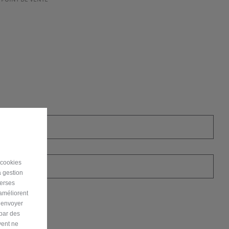
Nom*
 cookies
Mobile*
a gestion
verses
 améliorent
r envoyer
 par des
vent ne