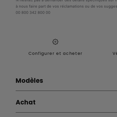
N'hésitez pas à demander des détails spécifiques sur 
à nous faire part de vos réclamations ou de vos sugges
00 800 342 800 00
Configurer et acheter
V
Modèles
Tous Les modèles
Fiat Pro
Vans
Achat
Grizzly
Doblò
Grizzly Fastback
ACHAT &
Mobilité
E-Doblò
Grande Panda Essence