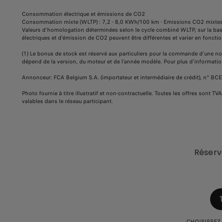
Consommation électrique et émissions de CO2
Consommation mixte (WLTP) : 7,2 - 8,0 KWh/100 km - Emissions CO2 mixtes
Valeurs d'homologation déterminées selon le cycle combiné WLTP, sur la ba
électriques et d'émission de CO2 peuvent être différentes et varier en fonction
(1) Le bonus de stock est réservé aux particuliers pour la commande d'une n
dépend de la version, du moteur et de l'année modèle. Pour plus d'informations
Annonceur: FCA Belgium S.A. (importateur et intermédiaire de crédit), n° BC
Photo fournie à titre illustratif et non-contractuelle. Toutes les offres son
valables dans le réseau participant.
Réserv
CHOISISSEZ