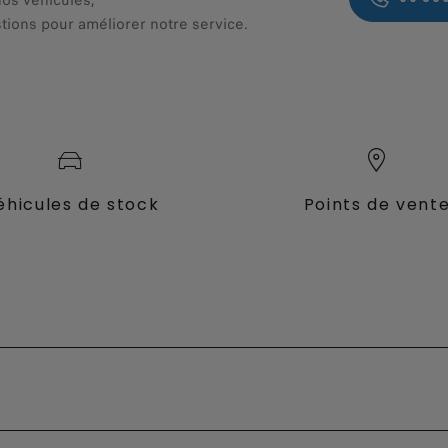
nos véhicules,
tions pour améliorer notre service.
éhicules de stock
Points de vent
fessional
 électrique
Fiat Professional