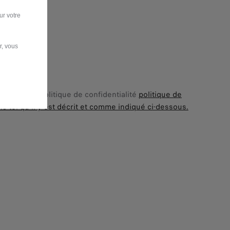
ur votre
r, vous
 compris la politique de confidentialité
politique de
 tel qu'il y est décrit et comme indiqué ci-dessous.