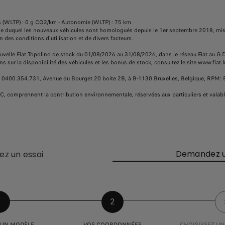
 (WLTP) : 0 g CO2/km - Autonomie (WLTP) : 75 km
se duquel les nouveaux véhicules sont homologués depuis le 1er septembre 2018, mis
 des conditions d'utilisation et de divers facteurs.
ouvelle Fiat Topolino de stock du 01/08/2026 au 31/08/2026, dans le réseau Fiat au 
 sur la disponibilité des véhicules et les bonus de stock, consultez le site www.fiat.l
E 0400.354.731, Avenue du Bourget 20 boite 2B, à B-1130 Bruxelles, Belgique, RPM: B
t TVAC, comprennent la contribution environnementale, réservées aux particuliers et val
Demandez u
ez un essai
1
2
 UN MODÈLE
VOS COORDONNÉES
CHOISISSEZ UN