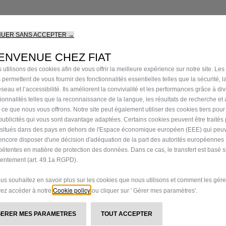
NUER SANS ACCEPTER →
ENVENUE CHEZ FIAT
rit de mobilité de la Panda originale des années 1980, la Grand
 utilisons des cookies afin de vous offrir la meilleure expérience sur notre site. Les
et des éléments stylistiques emblématiques tels que les phares à
 permettent de vous fournir des fonctionnalités essentielles telles que la sécurité, l
A » sur les portes. L’intérieur continue de mettre l’accent sur u
seau et l’accessibilité. Ils améliorent la convivialité et les performances grâce à di
aux épaules optimal, des solutions de rangement flexibles et un
tionnalités telles que la reconnaissance de la langue, les résultats de recherche et
i ce que nous vous offrons. Notre site peut également utiliser des cookies tiers pou
publicités qui vous sont davantage adaptées. Certains cookies peuvent être traités
s situés dans des pays en dehors de l'Espace économique européen (EEE) qui peu
 de FIAT de proposer la liberté de choix à tous, la Grande Pan
encore disposer d'une décision d'adéquation de la part des autorités européennes
sence, hybride et électrique, pour répondre aux besoins variés 
étentes en matière de protection des données. Dans ce cas, le transfert est basé s
ationale, la Grande Panda permet également de tirer parti de sy
entement (art. 49.1a RGPD).
ie, la production débutera également en Algérie en décembre 
ous souhaitez en savoir plus sur les cookies que nous utilisons et comment les gére
Cookie policy
ez accéder à notre
ou cliquer sur ' Gérer mes paramètres'.
étition se rapproche de sa phase de vote finale, FIAT célèbre
le de la marque et de sa passion pour créer des voitures qui amé
GERER MES PARAMETRES
TOUT ACCEPTER