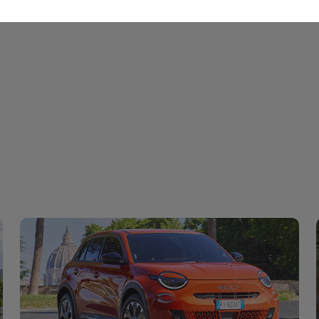
nde Panda, c’est une philosophie de design claire et cohérente.