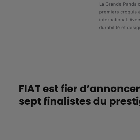
La Grande Panda c'
premiers croquis à
international. Ave
durabilité et desi
FIAT est fier d’annonce
sept finalistes du prest