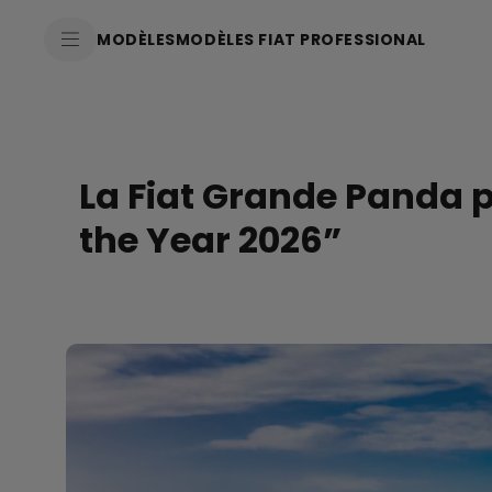
SkiptoContentText
MODÈLES
MODÈLES FIAT PROFESSIONAL
SkiptoNavigationText
La Fiat Grande Panda pa
the Year 2026”