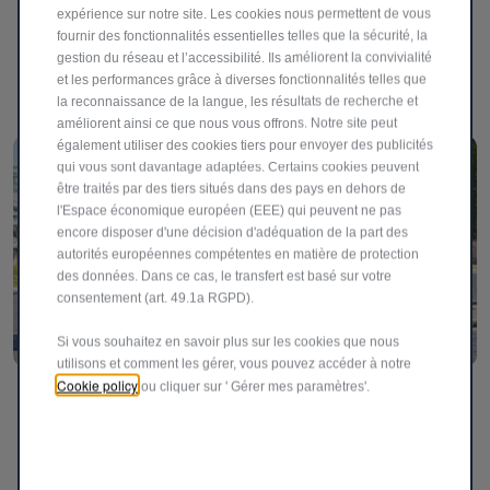
expérience sur notre site. Les cookies nous permettent de vous
d’ensemble de son présent et de sa vision pour un avenir
fournir des fonctionnalités essentielles telles que la sécurité, la
prometteur et enthousiasmant.
gestion du réseau et l’accessibilité. Ils améliorent la convivialité
et les performances grâce à diverses fonctionnalités telles que
LISEZ L’ARTICLE
la reconnaissance de la langue, les résultats de recherche et
améliorent ainsi ce que nous vous offrons. Notre site peut
également utiliser des cookies tiers pour envoyer des publicités
qui vous sont davantage adaptées. Certains cookies peuvent
être traités par des tiers situés dans des pays en dehors de
l'Espace économique européen (EEE) qui peuvent ne pas
encore disposer d'une décision d'adéquation de la part des
autorités européennes compétentes en matière de protection
des données. Dans ce cas, le transfert est basé sur votre
consentement (art. 49.1a RGPD).
Si vous souhaitez en savoir plus sur les cookies que nous
utilisons et comment les gérer, vous pouvez accéder à notre
Cookie policy
ou cliquer sur ' Gérer mes paramètres'.
Nouvelle Fiat 600e : le retour électrique de Fiat sur
le segment B
Fiat poursuit son engagement en faveur d’une mobilité
urbaine durable et dévoile la Nouvelle Fiat 600e, un