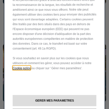
la reconnaissance de la langue, les résultats de recherche et
améliorent ainsi ce que nous vous offrons. Notre site peut
Adoptez le style Pop au volant
également utiliser des cookies tiers pour envoyer des publicités
Audacieuse, stylée et conçue pour se faire remarquer, la
qui vous sont davantage adaptées. Certains cookies peuvent
être traités par des tiers situés dans des pays en dehors de
Grande Panda Pop est prête à attirer tous les regards à
l'Espace économique européen (EEE) qui peuvent ne pas
chaque trajet.
encore disposer d'une décision d'adéquation de la part des
autorités européennes compétentes en matière de protection
des données. Dans ce cas, le transfert est basé sur votre
consentement (art. 49.1a RGPD).
Si vous souhaitez en savoir plus sur les cookies que nous
utilisons et comment les gérer, vous pouvez accéder à notre
Cookie policy
ou cliquer sur ' Gérer mes paramètres'.
GERER MES PARAMETRES
Maligne. Fun. Connectée