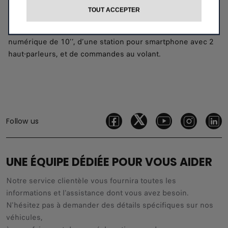
TOUT ACCEPTER
Votre trajet devient plus intelligent et nettement plus
amusant ! La Grande Panda Pop est équipée d’un combiné
numérique de 10’’, d’une station pour smartphone avec 2
haut-parleurs, et de commandes au volant.​
Follow us
UNE ÉQUIPE DÉDIÉE POUR VOUS AIDER
Notre service clientèle vous fournira toutes les
informations et l'assistance dont vous avez besoin.
N'hésitez pas à demander des détails spécifiques sur nos
véhicules,