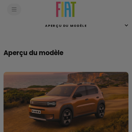
SkiptoContentText
SkiptoNavigationText
APERÇU DU MODÈLE
Aperçu du modèle