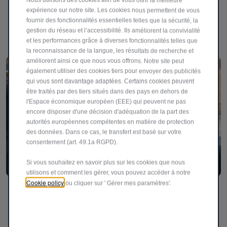
Nous utilisons des cookies afin de vous offrir la meilleure
Le style dans chaque détail. Découvrez des technologies
expérience sur notre site. Les cookies nous permettent de vous
de pointe telles que la caméra de recul, les capteurs de
fournir des fonctionnalités essentielles telles que la sécurité, la
stationnement avant et le rétroviseur électrochrome.
gestion du réseau et l’accessibilité. Ils améliorent la convivialité
et les performances grâce à diverses fonctionnalités telles que
la reconnaissance de la langue, les résultats de recherche et
améliorent ainsi ce que nous vous offrons. Notre site peut
également utiliser des cookies tiers pour envoyer des publicités
qui vous sont davantage adaptées. Certains cookies peuvent
être traités par des tiers situés dans des pays en dehors de
l'Espace économique européen (EEE) qui peuvent ne pas
encore disposer d'une décision d'adéquation de la part des
autorités européennes compétentes en matière de protection
des données. Dans ce cas, le transfert est basé sur votre
consentement (art. 49.1a RGPD).
Si vous souhaitez en savoir plus sur les cookies que nous
utilisons et comment les gérer, vous pouvez accéder à notre
Cookie policy
ou cliquer sur ' Gérer mes paramètres'.
La technologie à portée de main
Profitez de chaque trajet grâce à la radio à écran tactile de
10,25 pouces qui vous permet de régler les