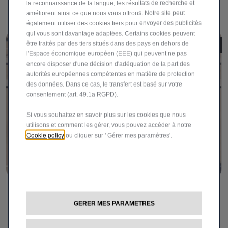
la reconnaissance de la langue, les résultats de recherche et
dans la bonne trajectoire.
améliorent ainsi ce que nous vous offrons. Notre site peut
également utiliser des cookies tiers pour envoyer des publicités
qui vous sont davantage adaptées. Certains cookies peuvent
être traités par des tiers situés dans des pays en dehors de
l'Espace économique européen (EEE) qui peuvent ne pas
encore disposer d'une décision d'adéquation de la part des
autorités européennes compétentes en matière de protection
des données. Dans ce cas, le transfert est basé sur votre
consentement (art. 49.1a RGPD).
Si vous souhaitez en savoir plus sur les cookies que nous
utilisons et comment les gérer, vous pouvez accéder à notre
Cookie policy
ou cliquer sur ' Gérer mes paramètres'.
Caméra de recul
GERER MES PARAMETRES
Améliore la visibilité lors des manœuvres de
stationnement et de conduite. Grâce à ses systèmes