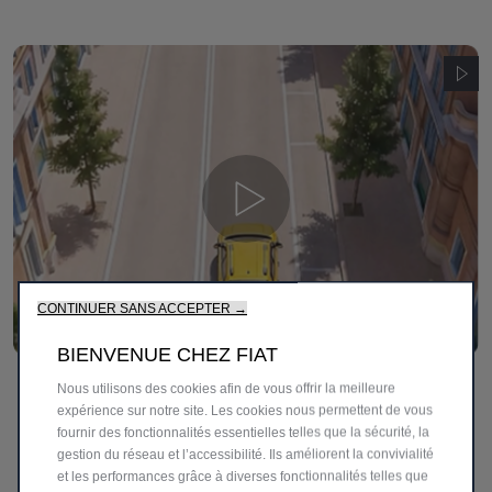
CONTINUER SANS ACCEPTER →
BIENVENUE CHEZ FIAT
Aide au maintien de la trajectoire
Nous utilisons des cookies afin de vous offrir la meilleure
expérience sur notre site. Les cookies nous permettent de vous
Grâce à ses capteurs, ce système actif à partir de 60 km/h,
fournir des fonctionnalités essentielles telles que la sécurité, la
vous aide à maintenir la bonne trajectoire en exerçant une
gestion du réseau et l’accessibilité. Ils améliorent la convivialité
légère résistance sur le volant, afin de ramener le véhicule
et les performances grâce à diverses fonctionnalités telles que