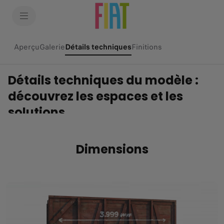
SkiptoContentText
SkiptoNavigationText
Aperçu
Galerie
Détails techniques
(active )
Finitions
Détails techniques du modèle :
découvrez les espaces et les
solutions
Dimensions