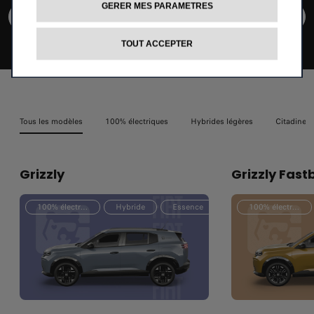
GERER MES PARAMETRES
CONFIGUREZ ET COMMANDEZ
TOUT ACCEPTER
Tous les modèles
100% électriques
Hybrides légères
Citadines
Grizzly
Grizzly Fast
100% électrique
Hybride
Essence
100% électrique