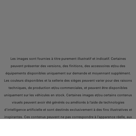
Les images sont fournies à titre purement illustratif et indicatif. Certaines
peuvent présenter des versions, des finitions, des accessoires et/ou des
équipements disponibles uniquement sur demande et moyennant supplément.
Les couleurs disponibles et la sellerie des sièges peuvent varier pour des raisons
techniques, de production et/ou commerciales, et peuvent être disponibles
uniquement sur les véhicules en stock. Certaines images et/ou certains contenus
visuels peuvent avoir été générés ou améliorés à l’aide de technologies
d’intelligence artificielle et sont destinés exclusivement à des fins illustratives et
inspirantes. Ces contenus peuvent ne pas correspondre à l’apparence réelle, aux
caractéristiques ou à la disponibilité des produits représentés.