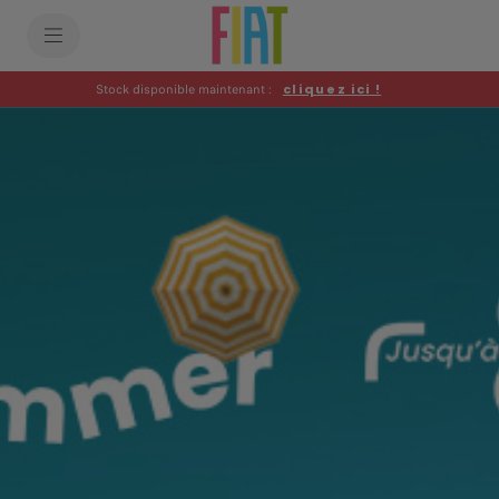
SkiptoContentText
SkiptoNavigationText
Stock disponible maintenant :
cliquez ici !