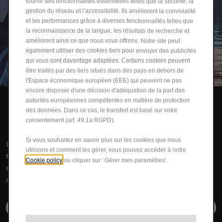
fournir des fonctionnalités essentielles telles que la sécurité, la
gestion du réseau et l’accessibilité. Ils améliorent la convivialité
et les performances grâce à diverses fonctionnalités telles que
la reconnaissance de la langue, les résultats de recherche et
améliorent ainsi ce que nous vous offrons. Notre site peut
également utiliser des cookies tiers pour envoyer des publicités
qui vous sont davantage adaptées. Certains cookies peuvent
être traités par des tiers situés dans des pays en dehors de
l'Espace économique européen (EEE) qui peuvent ne pas
encore disposer d'une décision d'adéquation de la part des
autorités européennes compétentes en matière de protection
des données. Dans ce cas, le transfert est basé sur votre
Fiat 500 Hybrid Dolcevita​
consentement (art. 49.1a RGPD).
Si vous souhaitez en savoir plus sur les cookies que nous
La nouvelle Fiat 500 Hybrid Dolcevita, conçue pour attirer
utilisons et comment les gérer, vous pouvez accéder à notre
tous les regards et sublimer chaque trajet, est bien plus
Cookie policy
ou cliquer sur ' Gérer mes paramètres'.
qu’une voiture : c’est un moment à vivre, une émotion, une
saison à savourer.
EN SAVOIR PLUS