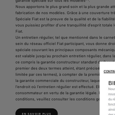
garantie spéciale sur tous les modèles
.
Nous apportons le plus grand soin et la plus grande att
fabrication de nos modèles. Grâce à une couverture trè
Spéciale Fiat est la preuve de la qualité et de la fiabili
vous puissiez profiter d’une tranquillité d’esprit total
Fiat.
Un entretien régulier, tel que mentionné dans le carnet
sein du réseau officiel Fiat participant, vous donne dro
spéciale couvrant les principaux composants mécaniqu
est valable jusqu’au prochain entretien régulier, dans 
ce compris la garantie constructeur standard de 2 ans
premier des deux termes atteint, étant précisé que la g
CONTI
limitée par ces termes), à compter de la première immatr
la garantie commerciale du constructeur, laquelle deme
BI
l’endroit où l’entretien régulier est effectué. Elle ne lim
Nous
consommateur en vertu de la garantie légale. Pour le co
nous
conditions, veuillez consulter les conditions générales 
du ré
fonc
ains
EN SAVOIR PLUS
des 