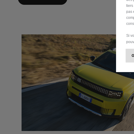
tier
pas 
comp
cons
Si v
pouv