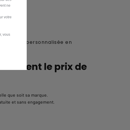
vent ne
ur votre
r, vous
de reprise personnalisée en
uitement le prix de
elle que soit sa marque.
atuite et sans engagement.