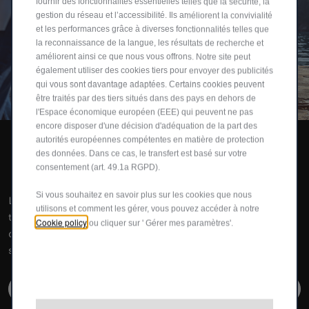
fournir des fonctionnalités essentielles telles que la sécurité, la
gestion du réseau et l’accessibilité. Ils améliorent la convivialité
et les performances grâce à diverses fonctionnalités telles que
la reconnaissance de la langue, les résultats de recherche et
améliorent ainsi ce que nous vous offrons. Notre site peut
également utiliser des cookies tiers pour envoyer des publicités
qui vous sont davantage adaptées. Certains cookies peuvent
être traités par des tiers situés dans des pays en dehors de
l'Espace économique européen (EEE) qui peuvent ne pas
encore disposer d'une décision d'adéquation de la part des
autorités européennes compétentes en matière de protection
des données. Dans ce cas, le transfert est basé sur votre
Fiat 500 Hybrid Dolcevita​
consentement (art. 49.1a RGPD).
Si vous souhaitez en savoir plus sur les cookies que nous
La nouvelle Fiat 500 Hybrid Dolcevita, conçue pour attirer
utilisons et comment les gérer, vous pouvez accéder à notre
tous les regards et sublimer chaque trajet, est bien plus
Cookie policy
ou cliquer sur ' Gérer mes paramètres'.
qu’une voiture : c’est un moment à vivre, une émotion, une
saison à savourer.
EN SAVOIR PLUS