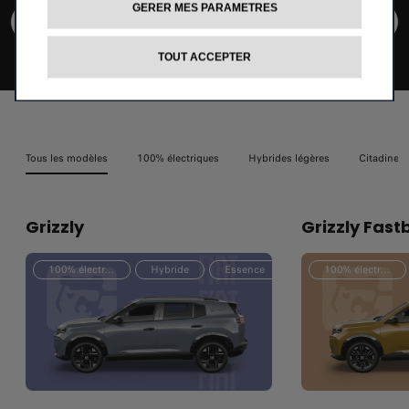
GERER MES PARAMETRES
CONFIGUREZ ET COMMANDEZ
TOUT ACCEPTER
Tous les modèles
100% électriques
Hybrides légères
Citadines
Grizzly
Grizzly Fast
100% électrique
Hybride
Essence
100% électrique