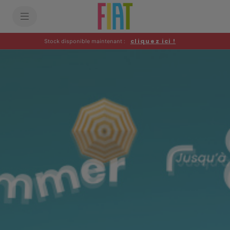
SkiptoContentText
SkiptoNavigationText
Stock disponible maintenant :
cliquez ici !