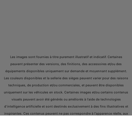
Les images sont fournies à titre purement illustratif et indicatif. Certaines
peuvent présenter des versions, des finitions, des accessoires et/ou des
équipements disponibles uniquement sur demande et moyennant supplément.
Les couleurs disponibles et la sellerie des sièges peuvent varier pour des raisons
techniques, de production et/ou commerciales, et peuvent être disponibles
uniquement sur les véhicules en stock. Certaines images et/ou certains contenus
visuels peuvent avoir été générés ou améliorés à l’aide de technologies
d’intelligence artificielle et sont destinés exclusivement à des fins illustratives et
inspirantes. Ces contenus peuvent ne pas correspondre à l’apparence réelle, aux
caractéristiques ou à la disponibilité des produits représentés.