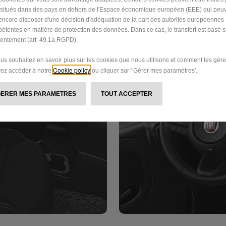
s situés dans des pays en dehors de l'Espace économique européen (EEE) qui peu
encore disposer d'une décision d'adéquation de la part des autorités européennes
étentes en matière de protection des données. Dans ce cas, le transfert est basé s
entement (art. 49.1a RGPD).
ous souhaitez en savoir plus sur les cookies que nous utilisons et comment les gére
Cookie policy
ez accéder à notre
ou cliquer sur ' Gérer mes paramètres'.
GERER MES PARAMETRES
TOUT ACCEPTER