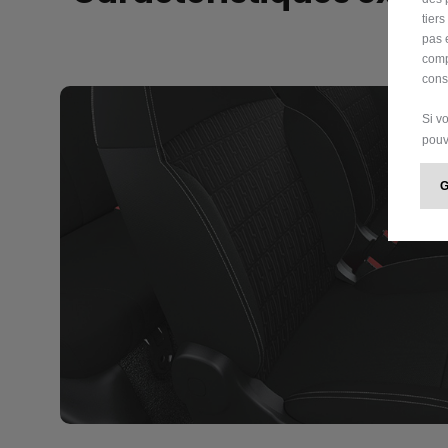
tier
pas 
comp
cons
Si v
pouv