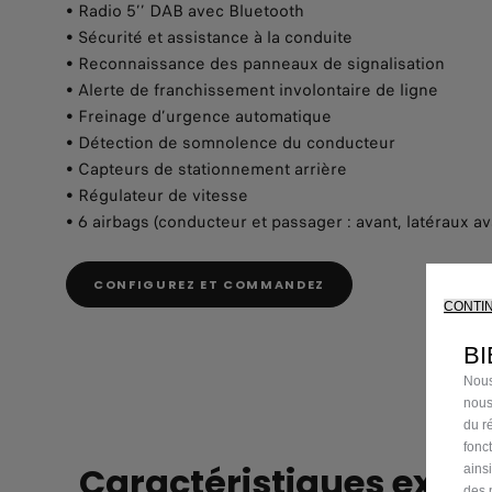
• Radio 5’’ DAB avec Bluetooth
• Sécurité et assistance à la conduite
• Reconnaissance des panneaux de signalisation
• Alerte de franchissement involontaire de ligne
• Freinage d’urgence automatique
• Détection de somnolence du conducteur
• Capteurs de stationnement arrière
• Régulateur de vitesse
• 6 airbags (conducteur et passager : avant, latéraux av
CONFIGUREZ ET COMMANDEZ
CONTI
BI
Nous
nous
du ré
fonc
Caractéristiques exclu
ains
des 