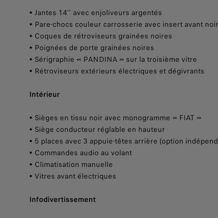
• Jantes 14’’ avec enjoliveurs argentés
• Pare-chocs couleur carrosserie avec insert avant noi
• Coques de rétroviseurs grainées noires
• Poignées de porte grainées noires
• Sérigraphie « PANDINA » sur la troisième vitre
• Rétroviseurs extérieurs électriques et dégivrants
Intérieur
• Sièges en tissu noir avec monogramme « FIAT »
• Siège conducteur réglable en hauteur
• 5 places avec 3 appuie-têtes arrière (option indépend
• Commandes audio au volant
• Climatisation manuelle
• Vitres avant électriques
Infodivertissement