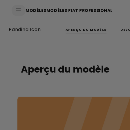
SkiptoContentText
MODÈLES
MODÈLES FIAT PROFESSIONAL
SkiptoNavigationText
Pandina Icon
APERÇU DU MODÈLE
DES
Aperçu du modèle