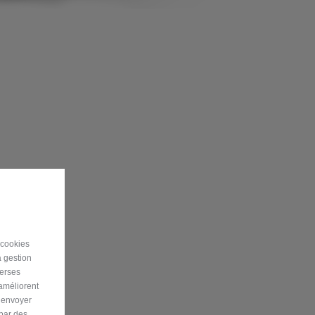
 cookies
a gestion
verses
 améliorent
r envoyer
 par des