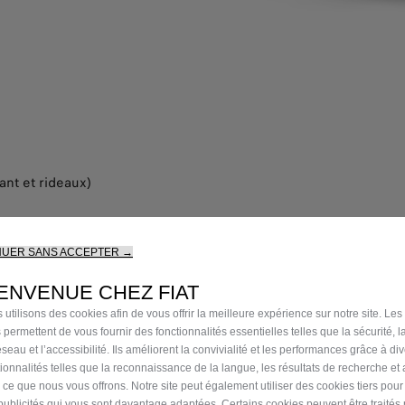
ant et rideaux)
NUER SANS ACCEPTER →
ENVENUE CHEZ FIAT
 utilisons des cookies afin de vous offrir la meilleure expérience sur notre site. Les
 permettent de vous fournir des fonctionnalités essentielles telles que la sécurité, l
seau et l’accessibilité. Ils améliorent la convivialité et les performances grâce à di
tionnalités telles que la reconnaissance de la langue, les résultats de recherche et
sives
i ce que nous vous offrons. Notre site peut également utiliser des cookies tiers pou
publicités qui vous sont davantage adaptées. Certains cookies peuvent être traités