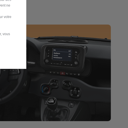
vent ne
ur votre
r, vous