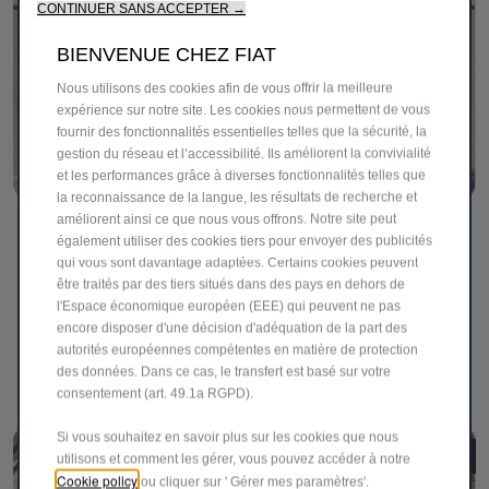
CONTINUER SANS ACCEPTER →
BIENVENUE CHEZ FIAT
Nous utilisons des cookies afin de vous offrir la meilleure
expérience sur notre site. Les cookies nous permettent de vous
fournir des fonctionnalités essentielles telles que la sécurité, la
gestion du réseau et l’accessibilité. Ils améliorent la convivialité
et les performances grâce à diverses fonctionnalités telles que
la reconnaissance de la langue, les résultats de recherche et
améliorent ainsi ce que nous vous offrons. Notre site peut
Caméra de recul
également utiliser des cookies tiers pour envoyer des publicités
qui vous sont davantage adaptées. Certains cookies peuvent
Améliore la visibilité lors des manœuvres de
être traités par des tiers situés dans des pays en dehors de
stationnement et de conduite. Grâce à ses systèmes
l'Espace économique européen (EEE) qui peuvent ne pas
d'aide à la conduite (ADAS) et à ses capteurs, vous
encore disposer d'une décision d'adéquation de la part des
recevrez des alertes provenant de plusieurs angles afin de
autorités européennes compétentes en matière de protection
renforcer la sécurité et de réduire le risque de collision.
des données. Dans ce cas, le transfert est basé sur votre
consentement (art. 49.1a RGPD).
Si vous souhaitez en savoir plus sur les cookies que nous
utilisons et comment les gérer, vous pouvez accéder à notre
Cookie policy
ou cliquer sur ' Gérer mes paramètres'.