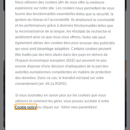
Nous utilisons des cookies afin de vous offrir la meilleure
expérience sur notre site. Les cookies nous permettent de vous
fournir des fonctionnalités essentielles telles que la sécurité, la
Adoptez le style Pop au volant
gestion du réseau et l’accessibilité. Ils améliorent la convivialité
et les performances grâce à diverses fonctionnalités telles que
Audacieuse, stylée et conçue pour se faire remarquer, la
la reconnaissance de la langue, les résultats de recherche et
GrandePanda Pop est prête à attirer tous les regards à
améliorent ainsi ce que nous vous offrons. Notre site peut
également utiliser des cookies tiers pour envoyer des publicités
chaque trajet.
qui vous sont davantage adaptées. Certains cookies peuvent
être traités par des tiers situés dans des pays en dehors de
l'Espace économique européen (EEE) qui peuvent ne pas
encore disposer d'une décision d'adéquation de la part des
autorités européennes compétentes en matière de protection
des données. Dans ce cas, le transfert est basé sur votre
consentement (art. 49.1a RGPD).
Si vous souhaitez en savoir plus sur les cookies que nous
utilisons et comment les gérer, vous pouvez accéder à notre
Cookie policy
ou cliquer sur ' Gérer mes paramètres'.