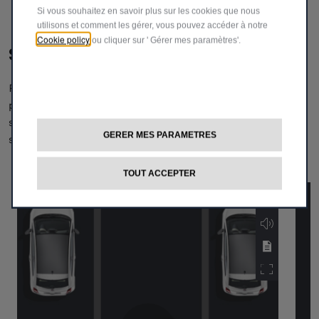
Si vous souhaitez en savoir plus sur les cookies que nous
utilisons et comment les gérer, vous pouvez accéder à notre
Cookie policy
ou cliquer sur ' Gérer mes paramètres'.
Sécurité
Roulez en toute sécurité, vous prendrez encore plus de
plaisir ! Le nouveau E-Doblò est équipé de 17 systèmes de
sécurité passifs et actifs qui vous aideront à être plus en
GERER MES PARAMETRES
sécurité sur la route.
TOUT ACCEPTER