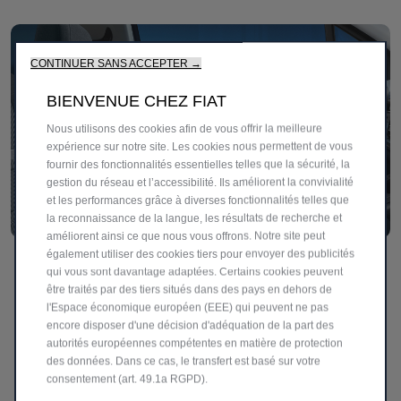
CONTINUER SANS ACCEPTER →
BIENVENUE CHEZ FIAT
Nous utilisons des cookies afin de vous offrir la meilleure
expérience sur notre site. Les cookies nous permettent de vous
fournir des fonctionnalités essentielles telles que la sécurité, la
gestion du réseau et l’accessibilité. Ils améliorent la convivialité
et les performances grâce à diverses fonctionnalités telles que
la reconnaissance de la langue, les résultats de recherche et
améliorent ainsi ce que nous vous offrons. Notre site peut
également utiliser des cookies tiers pour envoyer des publicités
Confort absolu
qui vous sont davantage adaptées. Certains cookies peuvent
être traités par des tiers situés dans des pays en dehors de
Conduisez dans un confort absolu. Les sièges avant
l'Espace économique européen (EEE) qui peuvent ne pas
peuvent être chauffés, ce qui rend votre voyage encore
encore disposer d'une décision d'adéquation de la part des
plus agréable.
autorités européennes compétentes en matière de protection
des données. Dans ce cas, le transfert est basé sur votre
consentement (art. 49.1a RGPD).