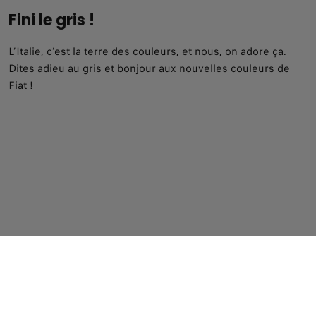
Fini le gris !
L’Italie, c’est la terre des couleurs, et nous, on adore ça.
Dites adieu au gris et bonjour aux nouvelles couleurs de
Fiat !