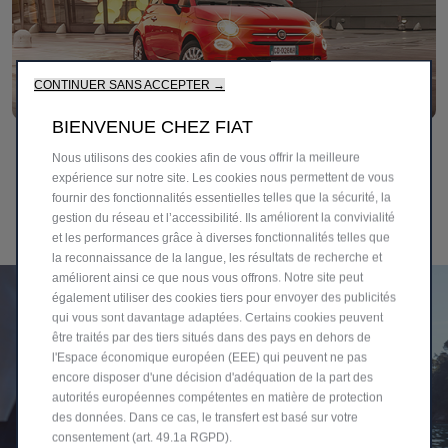
CONTINUER SANS ACCEPTER →
BIENVENUE CHEZ FIAT
Spoticar : votre véhicule d'occasion approuvé par
Nous utilisons des cookies afin de vous offrir la meilleure
Fiat
expérience sur notre site. Les cookies nous permettent de vous
fournir des fonctionnalités essentielles telles que la sécurité, la
TROUVEZ VOTRE BONHEUR
gestion du réseau et l’accessibilité. Ils améliorent la convivialité
et les performances grâce à diverses fonctionnalités telles que
la reconnaissance de la langue, les résultats de recherche et
améliorent ainsi ce que nous vous offrons. Notre site peut
également utiliser des cookies tiers pour envoyer des publicités
qui vous sont davantage adaptées. Certains cookies peuvent
être traités par des tiers situés dans des pays en dehors de
l'Espace économique européen (EEE) qui peuvent ne pas
encore disposer d'une décision d'adéquation de la part des
autorités européennes compétentes en matière de protection
des données. Dans ce cas, le transfert est basé sur votre
consentement (art. 49.1a RGPD).