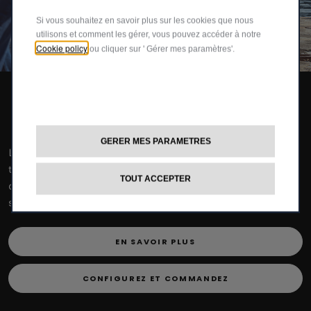
Si vous souhaitez en savoir plus sur les cookies que nous
utilisons et comment les gérer, vous pouvez accéder à notre
Cookie policy
ou cliquer sur ' Gérer mes paramètres'.
Fiat 500 Hybrid Dolcevita​
GERER MES PARAMETRES
La nouvelle Fiat 500 Hybrid Dolcevita, conçue pour attirer
tous les regards et sublimer chaque trajet, est bien plus
TOUT ACCEPTER
qu’une voiture : c’est un moment à vivre, une émotion, une
saison à savourer.
EN SAVOIR PLUS
CONFIGUREZ ET COMMANDEZ