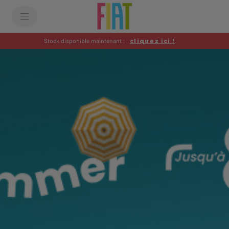
SkiptoContentText
SkiptoNavigationText
Stock disponible maintenant :
cliquez ici !