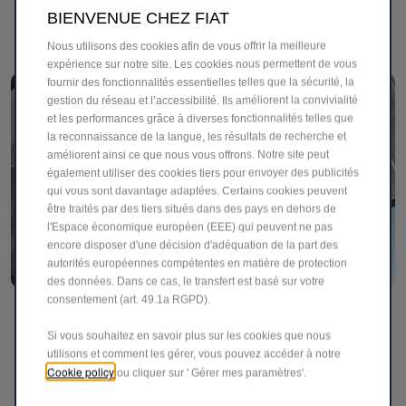
facile au coffre, idéal pour un quotidien dynamique où la
BIENVENUE CHEZ FIAT
praticité fait toute la différence.
Nous utilisons des cookies afin de vous offrir la meilleure
expérience sur notre site. Les cookies nous permettent de vous
fournir des fonctionnalités essentielles telles que la sécurité, la
gestion du réseau et l’accessibilité. Ils améliorent la convivialité
et les performances grâce à diverses fonctionnalités telles que
la reconnaissance de la langue, les résultats de recherche et
améliorent ainsi ce que nous vous offrons. Notre site peut
également utiliser des cookies tiers pour envoyer des publicités
qui vous sont davantage adaptées. Certains cookies peuvent
être traités par des tiers situés dans des pays en dehors de
l'Espace économique européen (EEE) qui peuvent ne pas
encore disposer d'une décision d'adéquation de la part des
autorités européennes compétentes en matière de protection
des données. Dans ce cas, le transfert est basé sur votre
consentement (art. 49.1a RGPD).
Magic TOP​
Si vous souhaitez en savoir plus sur les cookies que nous
Disponible pour la version La Prima Pack 5 places
utilisons et comment les gérer, vous pouvez accéder à notre
uniquement, le toit panoramique Magic TOP inonde
Cookie policy
ou cliquer sur ' Gérer mes paramètres'.
l’habitacle de lumière naturelle, offrant une expérience de