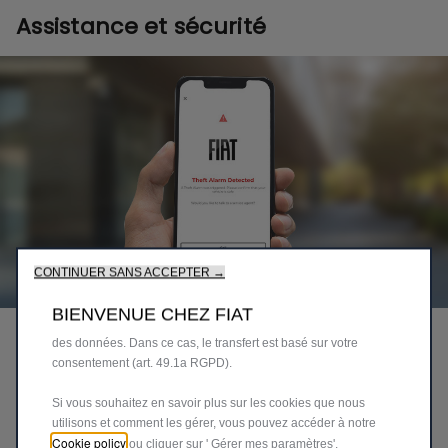
Assistance et sécurité
Nous utilisons des cookies afin de vous offrir la meilleure
expérience sur notre site. Les cookies nous permettent de vous
fournir des fonctionnalités essentielles telles que la sécurité, la
gestion du réseau et l’accessibilité. Ils améliorent la convivialité
et les performances grâce à diverses fonctionnalités telles que
la reconnaissance de la langue, les résultats de recherche et
améliorent ainsi ce que nous vous offrons. Notre site peut
également utiliser des cookies tiers pour envoyer des publicités
qui vous sont davantage adaptées. Certains cookies peuvent
être traités par des tiers situés dans des pays en dehors de
CONTINUER SANS ACCEPTER →
l'Espace économique européen (EEE) qui peuvent ne pas
encore disposer d'une décision d'adéquation de la part des
BIENVENUE CHEZ FIAT
autorités européennes compétentes en matière de protection
des données. Dans ce cas, le transfert est basé sur votre
consentement (art. 49.1a RGPD).
Si vous souhaitez en savoir plus sur les cookies que nous
utilisons et comment les gérer, vous pouvez accéder à notre
Cookie policy
ou cliquer sur ' Gérer mes paramètres'.