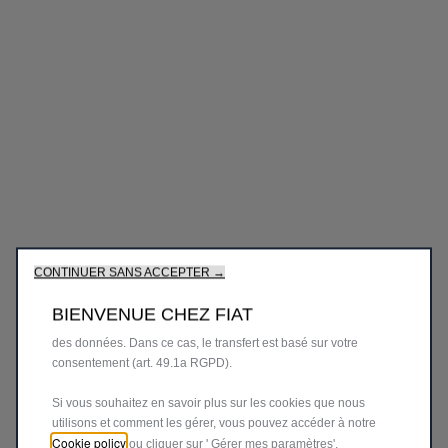
Nous utilisons des cookies afin de vous offrir la meilleure
expérience sur notre site. Les cookies nous permettent de vous
fournir des fonctionnalités essentielles telles que la sécurité, la
gestion du réseau et l’accessibilité. Ils améliorent la convivialité
et les performances grâce à diverses fonctionnalités telles que
la reconnaissance de la langue, les résultats de recherche et
améliorent ainsi ce que nous vous offrons. Notre site peut
également utiliser des cookies tiers pour envoyer des publicités
qui vous sont davantage adaptées. Certains cookies peuvent
être traités par des tiers situés dans des pays en dehors de
CONTINUER SANS ACCEPTER →
l'Espace économique européen (EEE) qui peuvent ne pas
encore disposer d'une décision d'adéquation de la part des
BIENVENUE CHEZ FIAT
autorités européennes compétentes en matière de protection
des données. Dans ce cas, le transfert est basé sur votre
consentement (art. 49.1a RGPD).
Si vous souhaitez en savoir plus sur les cookies que nous
utilisons et comment les gérer, vous pouvez accéder à notre
Cookie policy
ou cliquer sur ' Gérer mes paramètres'.