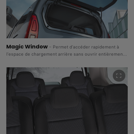
Magic Window​
–
Permet d’accéder rapidement à
l’espace de chargement arrière sans ouvrir entièrement
le hayon, vous faisant gagner temps
et effort lors de vos arrêts.