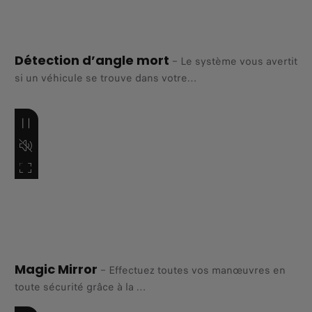
Détection d’angle mort
–
Le système vous avertit
si un véhicule se trouve dans votre
angle mort. The system will warn you if another vehicle is
near
your vehicle's blind spot zones. ​
Magic Mirror​
–
Effectuez toutes vos manœuvres en
toute sécurité grâce à la
vision dynamique à 3 points de vue provenant de 2