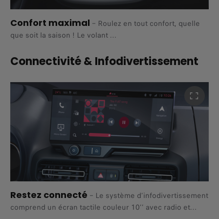
Confort maximal
–
Roulez en tout confort, quelle
que soit la saison ! Le volant
soft touch de votre Qubo L peut être chauffé, rendant
chaque trajet encore plus agréable.
Connectivité & Infodivertissement
Restez connecté
–
Le système d’infodivertissement
comprend un écran tactile couleur 10’’ avec radio et