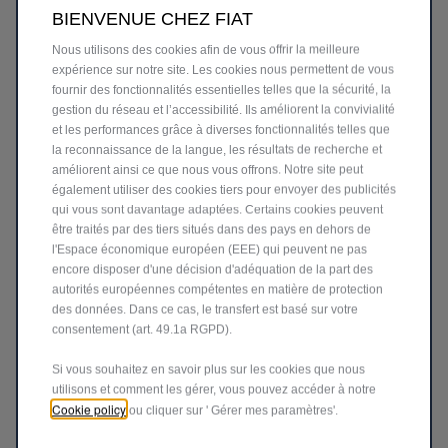
moteur Diesel de 130 ch, chaque trajet est confiant et
BIENVENUE CHEZ FIAT
réactif,
que ce soit en ville ou sur de longues routes.
Nous utilisons des cookies afin de vous offrir la meilleure
expérience sur notre site. Les cookies nous permettent de vous
fournir des fonctionnalités essentielles telles que la sécurité, la
gestion du réseau et l’accessibilité. Ils améliorent la convivialité
et les performances grâce à diverses fonctionnalités telles que
la reconnaissance de la langue, les résultats de recherche et
améliorent ainsi ce que nous vous offrons. Notre site peut
également utiliser des cookies tiers pour envoyer des publicités
qui vous sont davantage adaptées. Certains cookies peuvent
être traités par des tiers situés dans des pays en dehors de
l'Espace économique européen (EEE) qui peuvent ne pas
encore disposer d'une décision d'adéquation de la part des
autorités européennes compétentes en matière de protection
des données. Dans ce cas, le transfert est basé sur votre
consentement (art. 49.1a RGPD).
100 % électrique
–
La vraie liberté, c’est utiliser la
bonne motorisation, au bon
Si vous souhaitez en savoir plus sur les cookies que nous
moment, où que vous alliez. Profitez d’une conduite
utilisons et comment les gérer, vous pouvez accéder à notre
Cookie policy
ou cliquer sur ' Gérer mes paramètres'.
100 %
électrique, avec accélération instantanée, performance