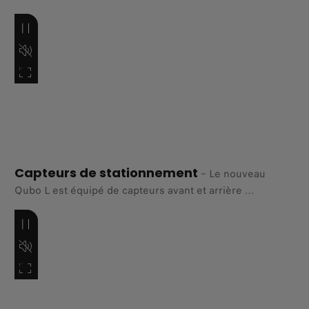
trip, Qubo L combines advanced safety features and
driver assistance systems to help you
drive with confidence, awareness, and peace of mind.​
Capteurs de stationnement
–
Le nouveau
Qubo L est équipé de capteurs avant et arrière
pour faciliter même les manœuvres les plus complexes.