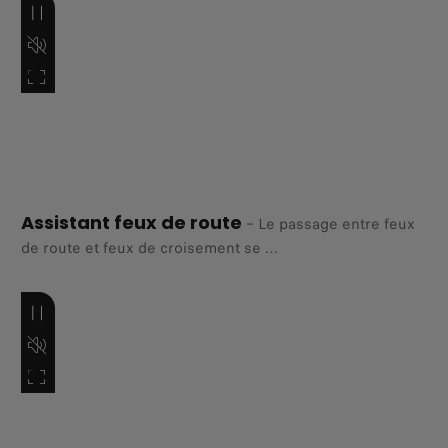
caméras
différentes.
Assistant feux de route
–
Le passage entre feux
de route et feux de croisement se
fait automatiquement selon la circulation ou la présence
de véhicules approchant.