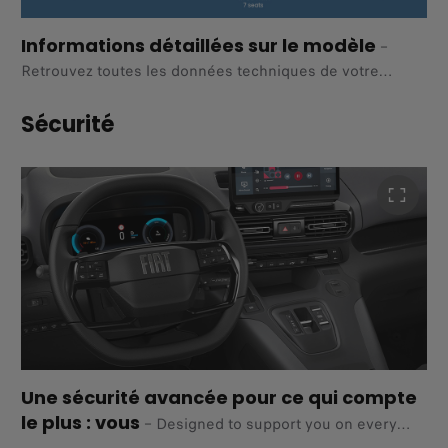
Informations détaillées sur le modèle
–
Retrouvez toutes les données techniques de votre
nouveau Fiat Qubo L, telles que les dimensions ou les
caractéristiques moteur.
Sécurité
Découvrez tous les détails techniques
Une sécurité avancée pour ce qui compte
le plus : vous
–
Designed to support you on every