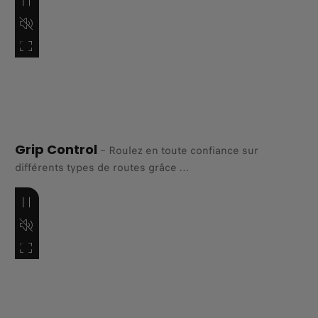
sur la route.
Grip Control
–
Roulez en toute confiance sur
différents types de routes grâce
à un système de contrôle de traction conçu pour
s’adapter aux
conditions changeantes et vous soutenir au quotidien.​