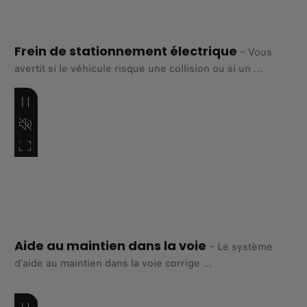
Frein de stationnement électrique
–
Vous
avertit si le véhicule risque une collision ou si un
piéton traverse votre trajectoire, et peut même réduire la
vitesse pour éviter un accident.
Aide au maintien dans la voie
–
Le système
d'aide au maintien dans la voie corrige
progressivement la trajectoire si vous risquez de quitter
accidentellement votre voie, vous maintenant en sécurité