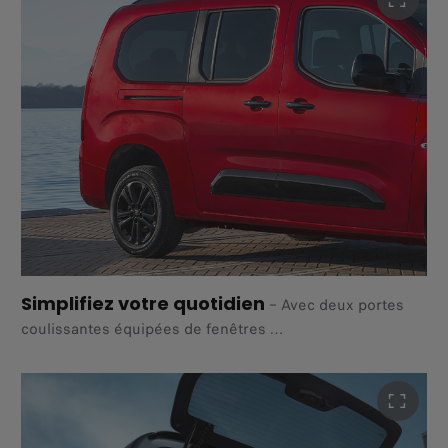
toit multifonctionnelle, mais aussi d’un éclairage
extérieur
ambiant grâce à son toit transparent flottant. Disponible
avec le pack La Prima, version 5 places uniquement.
Simplifiez votre quotidien
–
Avec deux portes
coulissantes équipées de fenêtres
ouvrantes, le Qubo L facilite votre vie quotidienne en
offrant un accès simple, pratique et confortable à tout
moment.