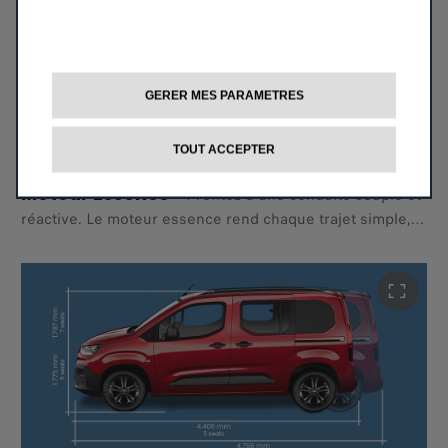
silencieuse et émissions réduites pour un trajet fluide et
durable.
GERER MES PARAMETRES
TOUT ACCEPTER
Moteur Essence
–
Profitez d’une conduite souple et
réactive. Le moteur essence rend chaque trajet simple,
confortable et efficace, idéal pour
la ville comme pour les escapades spontanées.