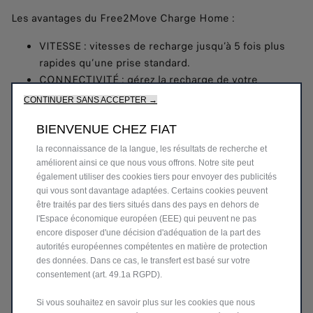
Les avantages du Free2Move Charge Home :
VITESSE : vitesses de recharge jusqu’à 5 fois plus
rapides qu’une prise standard.
CONNECTIVITÉ : gérez la recharge de votre
Nous utilisons des cookies afin de vous offrir la meilleure
expérience sur notre site. Les cookies nous permettent de vous
véhicule via l’application dédiée.
CONTINUER SANS ACCEPTER →
fournir des fonctionnalités essentielles telles que la sécurité, la
POLYVALENCE : conçu pour une installation
gestion du réseau et l’accessibilité. Ils améliorent la convivialité
BIENVENUE CHEZ FIAT
intérieure ou extérieure.
et les performances grâce à diverses fonctionnalités telles que
CONFIANCE : nos partenaires d’installation agréés
la reconnaissance de la langue, les résultats de recherche et
garantissent une installation professionnelle et
améliorent ainsi ce que nous vous offrons. Notre site peut
également utiliser des cookies tiers pour envoyer des publicités
sécurisée.
qui vous sont davantage adaptées. Certains cookies peuvent
être traités par des tiers situés dans des pays en dehors de
EN SAVOIR PLUS
l'Espace économique européen (EEE) qui peuvent ne pas
encore disposer d'une décision d'adéquation de la part des
autorités européennes compétentes en matière de protection
des données. Dans ce cas, le transfert est basé sur votre
consentement (art. 49.1a RGPD).
Si vous souhaitez en savoir plus sur les cookies que nous