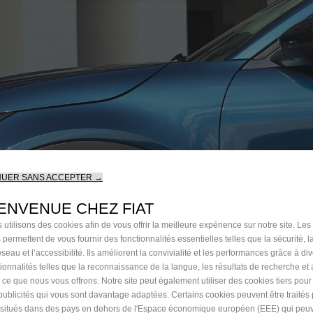
NUER SANS ACCEPTER →
ENVENUE CHEZ FIAT
 utilisons des cookies afin de vous offrir la meilleure expérience sur notre site. Les
 permettent de vous fournir des fonctionnalités essentielles telles que la sécurité, l
seau et l’accessibilité. Ils améliorent la convivialité et les performances grâce à di
tionnalités telles que la reconnaissance de la langue, les résultats de recherche et
i ce que nous vous offrons. Notre site peut également utiliser des cookies tiers pou
publicités qui vous sont davantage adaptées. Certains cookies peuvent être traités
s situés dans des pays en dehors de l'Espace économique européen (EEE) qui peu