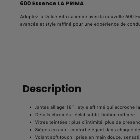
600 Essence LA PRIMA
Adoptez la Dolce Vita italienne avec la nouvelle 600 E
avancée et style raffiné pour une expérience de condu
Description
Jantes alliage 18’’ : style affirmé qui accroche la
Détails chromés : éclat subtil, finition raffinée.
Vitres teintées : plus d’intimité, plus de présen
Sièges en cuir : confort élégant dans chaque déta
Volant soft-touch : prise en main douce, sensati