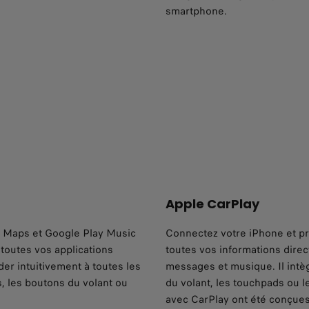
smartphone.
Apple CarPlay
e Maps et Google Play Music
Connectez votre iPhone et pro
toutes vos applications
toutes vos informations direct
der intuitivement à toutes les
messages et musique. Il intèg
, les boutons du volant ou
du volant, les touchpads ou l
avec CarPlay ont été conçues p