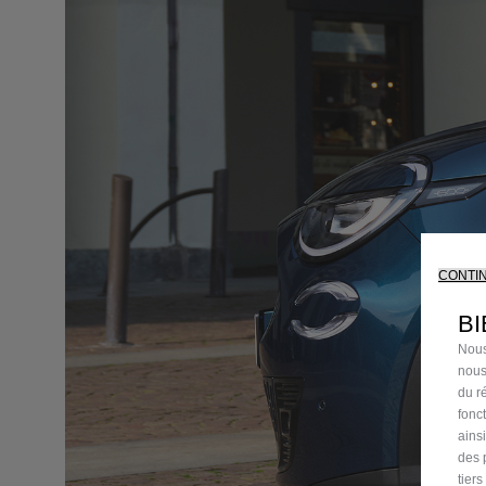
CONTI
BI
Nous
nous
du ré
fonc
ains
des 
tier