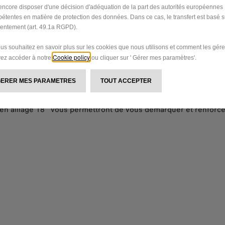
encore disposer d'une décision d'adéquation de la part des autorités européennes
étentes en matière de protection des données. Dans ce cas, le transfert est basé s
entement (art. 49.1a RGPD).
ous souhaitez en savoir plus sur les cookies que nous utilisons et comment les gére
Cookie policy
ez accéder à notre
ou cliquer sur ' Gérer mes paramètres'.
GERER MES PARAMETRES
TOUT ACCEPTER
n alliage 18'' vous permettront de vous démarquer et renforcer