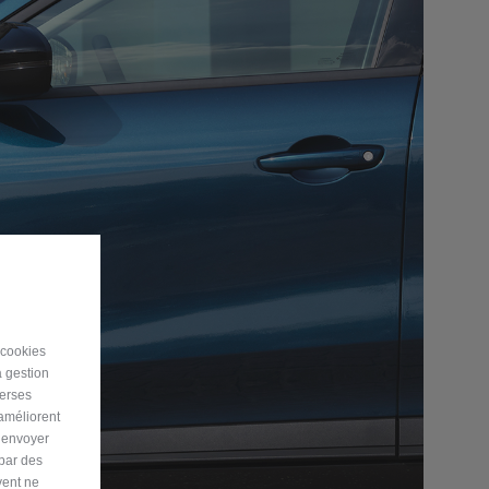
 cookies
a gestion
verses
 améliorent
r envoyer
 par des
vent ne