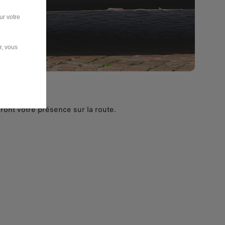
ur votre
r, vous
ont votre présence sur la route.