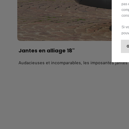
pas 
comp
cons
Si v
pouv
Jantes en alliage 18''
Audacieuses et incomparables, les imposantes jantes e